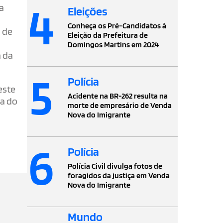
4
 a
Eleições
Conheça os Pré-Candidatos à
a de
Eleição da Prefeitura de
Domingos Martins em 2024
a da
5
Polícia
este
Acidente na BR-262 resulta na
ra do
morte de empresário de Venda
Nova do Imigrante
6
Polícia
Polícia Civil divulga fotos de
foragidos da justiça em Venda
Nova do Imigrante
Mundo