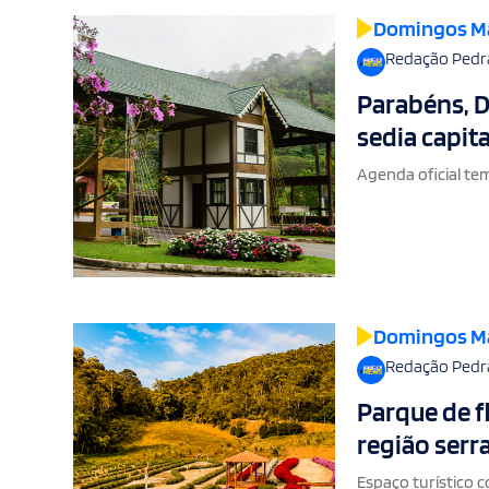
Domingos M
Redação Pedr
Parabéns, D
sedia capit
Agenda oficial tem
Domingos M
Redação Pedr
Parque de f
região ser
Espaço turístico 