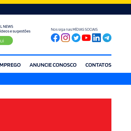
UL NEWS
Nos siga nas MÍDIAS SOCIAIS
 vídeos e sugestões
ui
MPREGO
ANUNCIE CONOSCO
CONTATOS
ia
Editorial
Educação
Eleições
Especial
Espírito Santo
Es