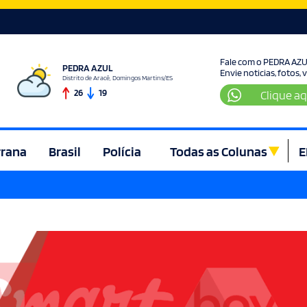
Fale com o PEDRA AZ
PEDRA AZUL
Envie noticias, fotos,
Distrito de Aracê, Domingos Martins/ES
26
19
Clique aq
rrana
Brasil
Polícia
Todas as Colunas
E
ura e Lazer
Denúncia
Direito
Domingos Martins
Econom