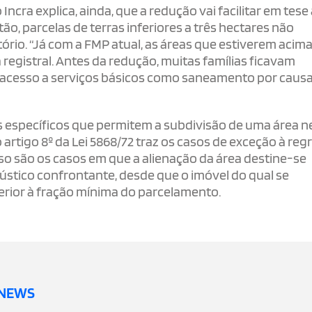
ncra explica, ainda, que a redução vai facilitar em tese
ão, parcelas de terras inferiores a três hectares não
ório. “Já com a FMP atual, as áreas que estiverem acim
registral. Antes da redução, muitas famílias ficavam
er acesso a serviços básicos como saneamento por caus
s específicos que permitem a subdivisão de uma área n
artigo 8º da Lei 5868/72 traz os casos de exceção à reg
 são os casos em que a alienação da área destine-se
tico confrontante, desde que o imóvel do qual se
ior à fração mínima do parcelamento.
 NEWS