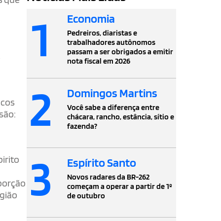
1
Economia
Pedreiros, diaristas e
trabalhadores autônomos
passam a ser obrigados a emitir
s
nota fiscal em 2026
2
Domingos Martins
icos
Você sabe a diferença entre
 são:
chácara, rancho, estância, sítio e
fazenda?
3
irito
Espírito Santo
Novos radares da BR-262
porção
começam a operar a partir de 1º
egião
de outubro