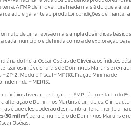
erra. A FMP de imóvel rural nada mais é do que a área
parcelado e garante ao produtor condições de manter a
oi fruto de uma revisão mais ampla dos índices básico
ara cada município e definida como a de exploração para
ária do Incra, Oscar Oséias de Oliveira, os índices bás
cterizar os imóveis rurais de Domingos Martins e região
– ZP (2), Módulo Fiscal – MF (18), Fração Mínima de
Indefinida – MEI (15).
0 municípios tiveram redução na FMP. Já no estado do Esp
a alteração e Domingos Martins é um deles. O impacto
terras é que eles poderão desmembrar legalmente uma 
s (30 mil m²
) para o município de Domingos Martins e r
 Oscar Oséias.