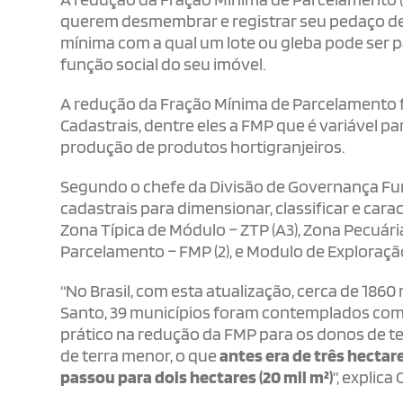
querem desmembrar e registrar seu pedaço de t
mínima com a qual um lote ou gleba pode ser 
função social do seu imóvel.
A redução da Fração Mínima de Parcelamento f
Cadastrais, dentre eles a FMP que é variável p
produção de produtos hortigranjeiros.
Segundo o chefe da Divisão de Governança Fundi
cadastrais para dimensionar, classificar e cara
Zona Típica de Módulo – ZTP (A3), Zona Pecuária 
Parcelamento – FMP (2), e Modulo de Exploração 
“No Brasil, com esta atualização, cerca de 186
Santo, 39 municípios foram contemplados com 
prático na redução da FMP para os donos de 
de terra menor, o que
antes era de três hectare
passou para dois hectares (20 mil m²)
”, explica