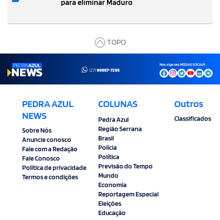
para eliminar Maduro
TOPO
Nos siga nas MÍDIAS SOCIAIS
(27)
99887-7295
PEDRA AZUL
COLUNAS
Outros
NEWS
Classificados
Pedra Azul
Região Serrana
Sobre Nós
Brasil
Anuncie conosco
Polícia
Fale com a Redação
Política
Fale Conosco
Previsão do Tempo
Politica de privacidade
Mundo
Termos e condições
Economia
Reportagem Especial
Eleições
Educação