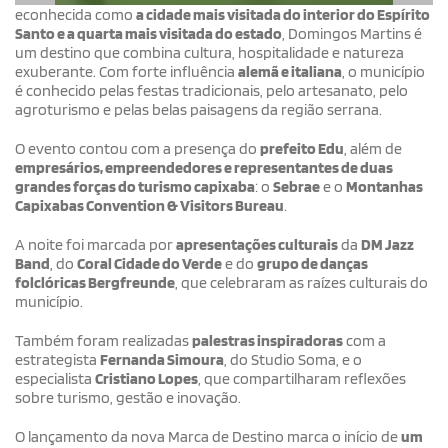
econhecida como
a cidade mais visitada do interior do Espírito
Santo e a quarta mais visitada do estado
, Domingos Martins é
um destino que combina cultura, hospitalidade e natureza
exuberante. Com forte influência
alemã e italiana
, o município
é conhecido pelas festas tradicionais, pelo artesanato, pelo
agroturismo e pelas belas paisagens da região serrana.
O evento contou com a presença do
prefeito Edu
, além de
empresários, empreendedores e representantes de duas
grandes forças do turismo capixaba
: o
Sebrae
e o
Montanhas
Capixabas Convention & Visitors Bureau
.
A noite foi marcada por
apresentações culturais
da
DM Jazz
Band
, do
Coral Cidade do Verde
e do
grupo de danças
folclóricas Bergfreunde
, que celebraram as raízes culturais do
município.
Também foram realizadas
palestras inspiradoras
com a
estrategista
Fernanda Simoura
, do Studio Soma, e o
especialista
Cristiano Lopes
, que compartilharam reflexões
sobre turismo, gestão e inovação.
O lançamento da nova Marca de Destino marca o início de
um