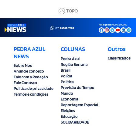
TOPO
Nos siga nas MÍDIAS SOCIAIS
(27)
99887-7295
PEDRA AZUL
COLUNAS
Outros
NEWS
Classificados
Pedra Azul
Região Serrana
Sobre Nós
Brasil
Anuncie conosco
Polícia
Fale com a Redação
Política
Fale Conosco
Previsão do Tempo
Politica de privacidade
Mundo
Termos e condições
Economia
Reportagem Especial
Eleições
Educação
SOLIDARIEDADE