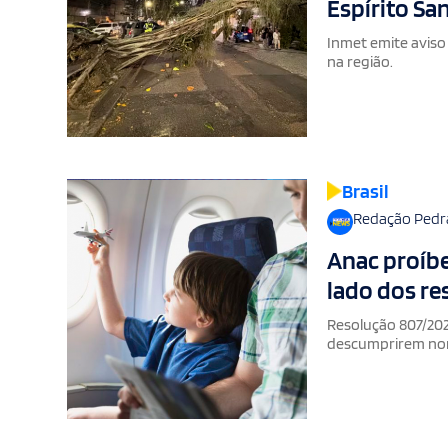
Espírito Sa
Inmet emite aviso
na região.
Brasil
Redação Pedr
Anac proíb
lado dos r
Resolução 807/202
descumprirem n