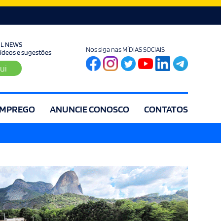
UL NEWS
Nos siga nas MÍDIAS SOCIAIS
 vídeos e sugestões
ui
MPREGO
ANUNCIE CONOSCO
CONTATOS
ia
Editorial
Educação
Eleições
Especial
Espírito Santo
Es