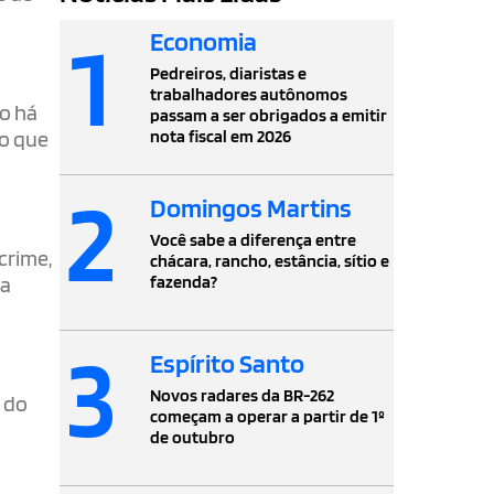
1
Economia
Pedreiros, diaristas e
trabalhadores autônomos
do há
passam a ser obrigados a emitir
nota fiscal em 2026
 o que
2
Domingos Martins
Você sabe a diferença entre
crime,
chácara, rancho, estância, sítio e
fazenda?
ça
3
Espírito Santo
Novos radares da BR-262
u do
começam a operar a partir de 1º
de outubro