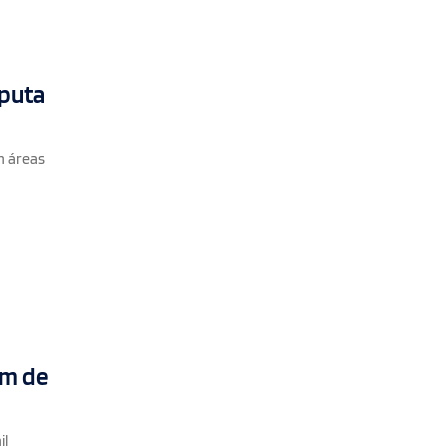
sputa
m áreas
im de
il