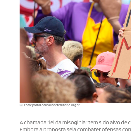
Foto: portal educacaoeterritorio.org.br
A chamada “lei da misoginia” tem sido alvo de cr
Embora a proposta seja combater ofensas contra