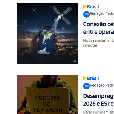
Brasil
Redação Pedr
Conexão celu
entre opera
Nova regulamentaç
remotas.
Brasil
Redação Pedr
Desemprego 
2026 e ES r
Dados expõem situ