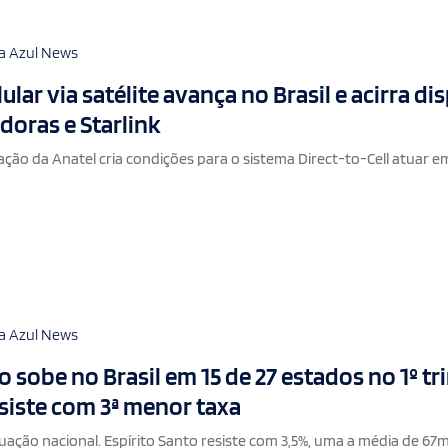
a Azul News
lar via satélite avança no Brasil e acirra di
doras e Starlink
ão da Anatel cria condições para o sistema Direct-to-Cell atuar e
a Azul News
sobe no Brasil em 15 de 27 estados no 1º tr
esiste com 3ª menor taxa
ação nacional. Espírito Santo resiste com 3,5%, uma a média de 67m