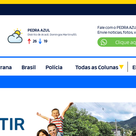
Fale com o PEDRA AZ
PEDRA AZUL
Envie noticias, fotos,
Distrito de Aracê, Domingos Martins/ES
26
19
Clique aq
rrana
Brasil
Polícia
Todas as Colunas
E
ura e Lazer
Denúncia
Direito
Domingos Martins
Econom