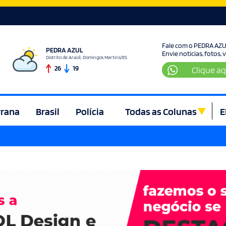
Fale com o PEDRA AZ
PEDRA AZUL
Envie noticias, fotos,
Distrito de Aracê, Domingos Martins/ES
26
19
Clique aq
rrana
Brasil
Polícia
Todas as Colunas
E
ura e Lazer
Denúncia
Direito
Domingos Martins
Econom