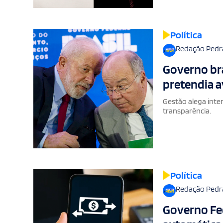
Política
Redação Pedr
Governo bra
pretendia a
Gestão alega inter
transparência.
Política
Redação Pedr
Governo Fed