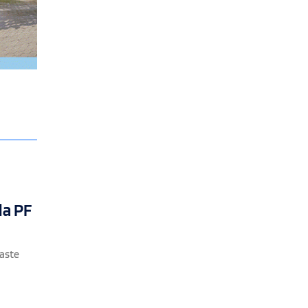
da PF
gaste