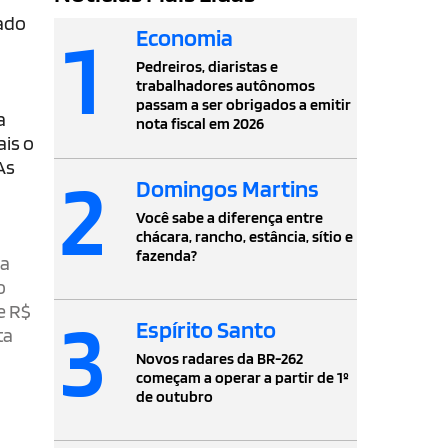
gado
1
Economia
Pedreiros, diaristas e
trabalhadores autônomos
passam a ser obrigados a emitir
a
nota fiscal em 2026
ais o
As
2
Domingos Martins
Você sabe a diferença entre
chácara, rancho, estância, sítio e
fazenda?
ra
o
e R$
3
Espírito Santo
ta
Novos radares da BR-262
começam a operar a partir de 1º
de outubro