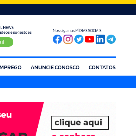
UL NEWS
Nos siga nas MÍDIAS SOCIAIS
 vídeos e sugestões
ui
MPREGO
ANUNCIE CONOSCO
CONTATOS
ia
Editorial
Educação
Eleições
Especial
Espírito Santo
Es