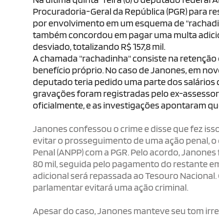
Procuradoria-Geral da República (PGR) para rest
por envolvimento em um esquema de "rachadinh
também concordou em pagar uma multa adicion
desviado, totalizando R$ 157,8 mil.
A chamada "rachadinha" consiste na retenção 
benefício próprio. No caso de Janones, em nov
deputado teria pedido uma parte dos salários
gravações foram registradas pelo ex-assessor
oficialmente, e as investigações apontaram que
Janones confessou o crime e disse que fez iss
evitar o prosseguimento de uma ação penal, 
Penal (ANPP) com a PGR. Pelo acordo, Janones 
80 mil, seguida pelo pagamento do restante em 
adicional será repassada ao Tesouro Nacional.
parlamentar evitará uma ação criminal.
Apesar do caso, Janones manteve seu tom irre