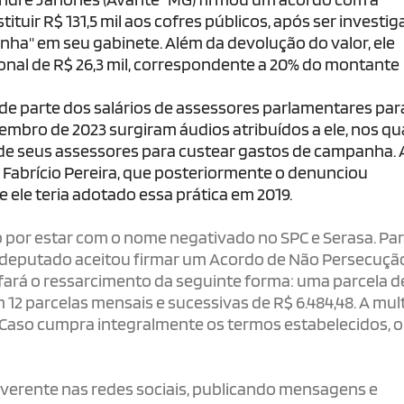
ituir R$ 131,5 mil aos cofres públicos, após ser investi
a" em seu gabinete. Além da devolução do valor, ele
al de R$ 26,3 mil, correspondente a 20% do montante
de parte dos salários de assessores parlamentares par
embro de 2023 surgiram áudios atribuídos a ele, nos qu
 de seus assessores para custear gastos de campanha. 
 Fabrício Pereira, que posteriormente o denunciou
 ele teria adotado essa prática em 2019.
o por estar com o nome negativado no SPC e Serasa. Pa
o deputado aceitou firmar um Acordo de Não Persecuçã
fará o ressarcimento da seguinte forma: uma parcela d
12 parcelas mensais e sucessivas de R$ 6.484,48. A mul
 Caso cumpra integralmente os termos estabelecidos, o
verente nas redes sociais, publicando mensagens e