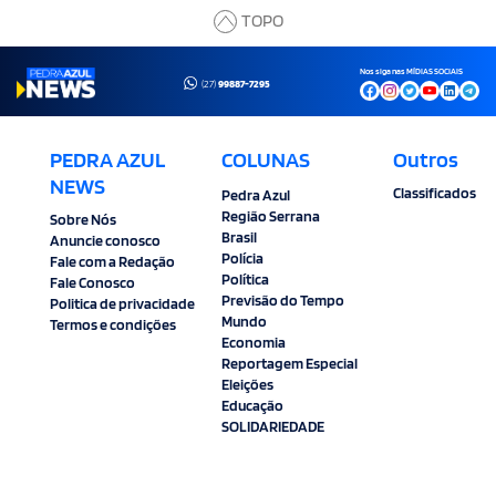
TOPO
Nos siga nas MÍDIAS SOCIAIS
(27)
99887-7295
PEDRA AZUL
COLUNAS
Outros
NEWS
Classificados
Pedra Azul
Região Serrana
Sobre Nós
Brasil
Anuncie conosco
Polícia
Fale com a Redação
Política
Fale Conosco
Previsão do Tempo
Politica de privacidade
Mundo
Termos e condições
Economia
Reportagem Especial
Eleições
Educação
SOLIDARIEDADE