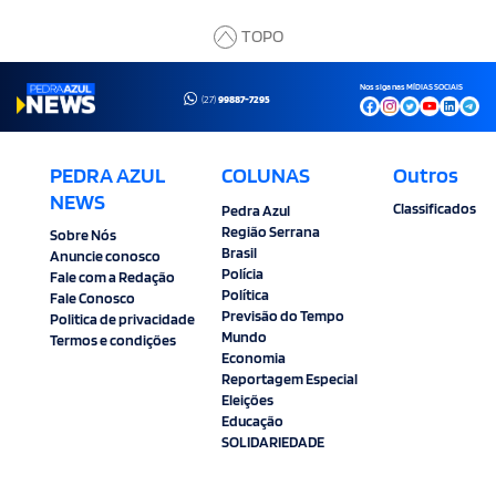
TOPO
Nos siga nas MÍDIAS SOCIAIS
(27)
99887-7295
PEDRA AZUL
COLUNAS
Outros
NEWS
Classificados
Pedra Azul
Região Serrana
Sobre Nós
Brasil
Anuncie conosco
Polícia
Fale com a Redação
Política
Fale Conosco
Previsão do Tempo
Politica de privacidade
Mundo
Termos e condições
Economia
Reportagem Especial
Eleições
Educação
SOLIDARIEDADE