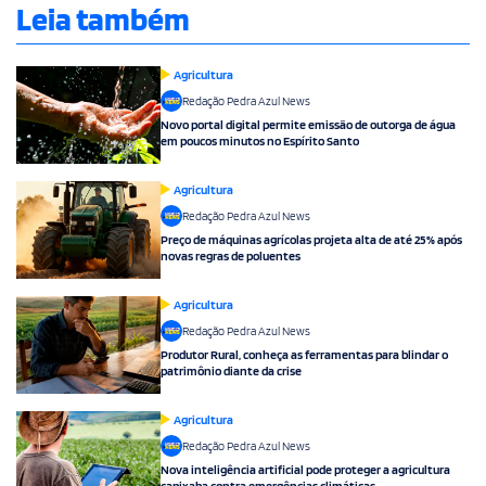
Leia também
Agricultura
Redação Pedra Azul News
Novo portal digital permite emissão de outorga de água
em poucos minutos no Espírito Santo
Agricultura
Redação Pedra Azul News
Preço de máquinas agrícolas projeta alta de até 25% após
novas regras de poluentes
Agricultura
Redação Pedra Azul News
Produtor Rural, conheça as ferramentas para blindar o
patrimônio diante da crise
Agricultura
Redação Pedra Azul News
Nova inteligência artificial pode proteger a agricultura
capixaba contra emergências climáticas