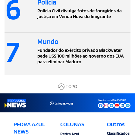
6
Polícia
Polícia Civil divulga fotos de foragidos da
justiça em Venda Nova do Imigrante
7
Mundo
Fundador do exército privado Blackwater
pede US$ 100 milhões ao governo dos EUA
para eliminar Maduro
TOPO
Nos siga nas MÍDIAS SOCIAIS
(27)
99887-7295
PEDRA AZUL
COLUNAS
Outros
NEWS
Classificados
Pedra Azul