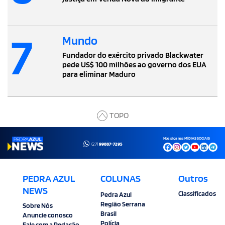
7
Mundo
Fundador do exército privado Blackwater
pede US$ 100 milhões ao governo dos EUA
para eliminar Maduro
TOPO
Nos siga nas MÍDIAS SOCIAIS
(27)
99887-7295
PEDRA AZUL
COLUNAS
Outros
NEWS
Classificados
Pedra Azul
Região Serrana
Sobre Nós
Brasil
Anuncie conosco
Polícia
Fale com a Redação