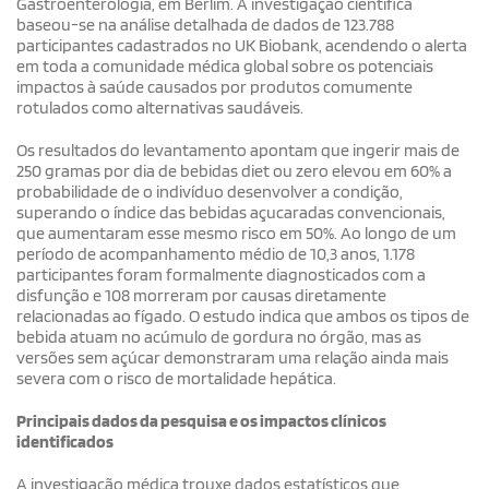
Gastroenterologia, em Berlim. A investigação científica
baseou-se na análise detalhada de dados de 123.788
participantes cadastrados no UK Biobank, acendendo o alerta
em toda a comunidade médica global sobre os potenciais
impactos à saúde causados por produtos comumente
rotulados como alternativas saudáveis.
Os resultados do levantamento apontam que ingerir mais de
250 gramas por dia de bebidas diet ou zero elevou em 60% a
probabilidade de o indivíduo desenvolver a condição,
superando o índice das bebidas açucaradas convencionais,
que aumentaram esse mesmo risco em 50%. Ao longo de um
período de acompanhamento médio de 10,3 anos, 1.178
participantes foram formalmente diagnosticados com a
disfunção e 108 morreram por causas diretamente
relacionadas ao fígado. O estudo indica que ambos os tipos de
bebida atuam no acúmulo de gordura no órgão, mas as
versões sem açúcar demonstraram uma relação ainda mais
severa com o risco de mortalidade hepática.
Principais dados da pesquisa e os impactos clínicos
identificados
A investigação médica trouxe dados estatísticos que