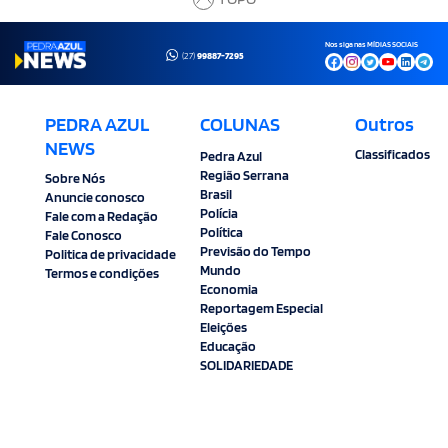
Nos siga nas MÍDIAS SOCIAIS
(27)
99887-7295
PEDRA AZUL
COLUNAS
Outros
NEWS
Classificados
Pedra Azul
Região Serrana
Sobre Nós
Brasil
Anuncie conosco
Polícia
Fale com a Redação
Política
Fale Conosco
Previsão do Tempo
Politica de privacidade
Mundo
Termos e condições
Economia
Reportagem Especial
Eleições
Educação
SOLIDARIEDADE