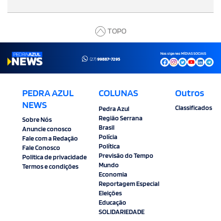
TOPO
Nos siga nas MÍDIAS SOCIAIS
(27)
99887-7295
PEDRA AZUL
COLUNAS
Outros
NEWS
Classificados
Pedra Azul
Região Serrana
Sobre Nós
Brasil
Anuncie conosco
Polícia
Fale com a Redação
Política
Fale Conosco
Previsão do Tempo
Politica de privacidade
Mundo
Termos e condições
Economia
Reportagem Especial
Eleições
Educação
SOLIDARIEDADE