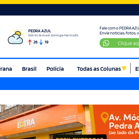
Fale com o PEDRA AZ
PEDRA AZUL
Envie noticias, fotos,
Distrito de Aracê, Domingos Martins/ES
26
19
Clique aq
rrana
Brasil
Polícia
Todas as Colunas
E
ura e Lazer
Denúncia
Direito
Domingos Martins
Econom