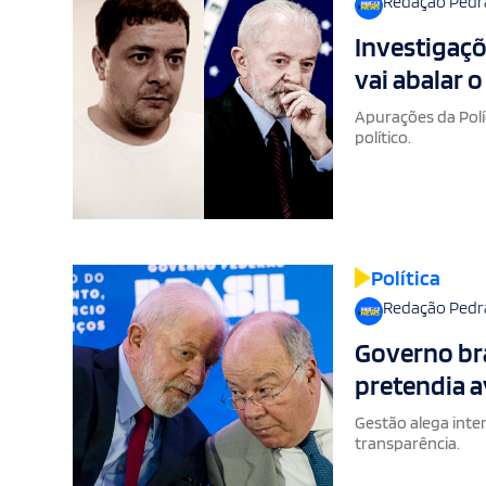
Redação Pedr
Investigaçõ
vai abalar o
Apurações da Polí
político.
Política
Redação Pedr
Governo bra
pretendia a
Gestão alega inter
transparência.