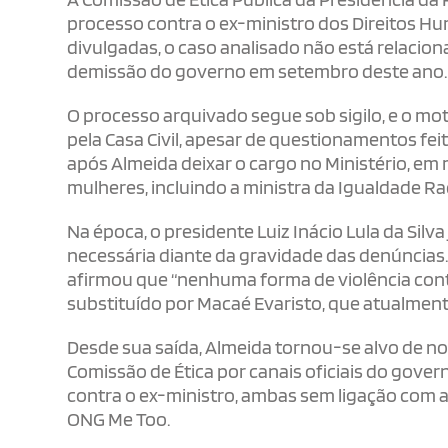
processo contra o ex-ministro dos Direitos Hu
divulgadas, o caso analisado não está relacio
demissão do governo em setembro deste ano.
O processo arquivado segue sob sigilo, e o mo
pela Casa Civil, apesar de questionamentos fei
após Almeida deixar o cargo no Ministério, em
mulheres, incluindo a ministra da Igualdade Raci
Na época, o presidente Luiz Inácio Lula da Sil
necessária diante da gravidade das denúncias.
afirmou que “nenhuma forma de violência contr
substituído por Macaé Evaristo, que atualmente
Desde sua saída, Almeida tornou-se alvo de n
Comissão de Ética por canais oficiais do gov
contra o ex-ministro, ambas sem ligação com 
ONG Me Too.