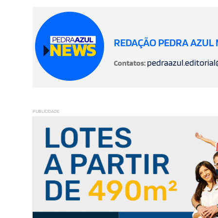
REDAÇÃO PEDRA AZUL
pedraazul.editoria
Contatos:
PUBLICIDADE