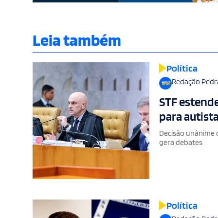
Leia também
Política
Redação Pedr
STF estende
para autista
Decisão unânime 
gera debates
Política