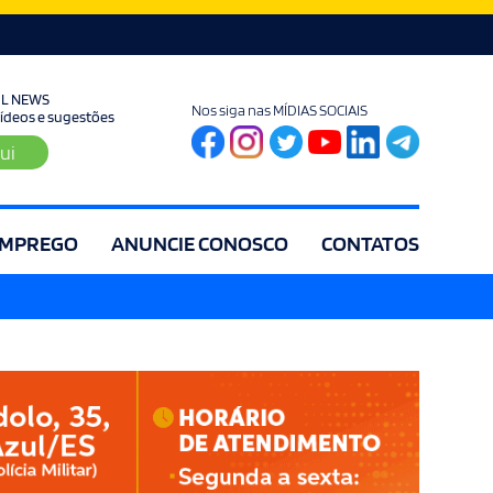
UL NEWS
Nos siga nas MÍDIAS SOCIAIS
 vídeos e sugestões
ui
MPREGO
ANUNCIE CONOSCO
CONTATOS
ia
Editorial
Educação
Eleições
Especial
Espírito Santo
Es