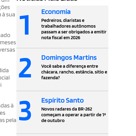
ções
1
Economia
 à sua
Pedreiros, diaristas e
trabalhadores autônomos
passam a ser obrigados a emitir
lgado
nota fiscal em 2026
s meses
versas
2
Domingos Martins
Você sabe a diferença entre
dida
chácara, rancho, estância, sítio e
cial
fazenda?
i
3
Espírito Santo
adas à
Novos radares da BR-262
ões
começam a operar a partir de 1º
as pela
de outubro