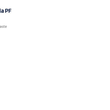
da PF
gaste