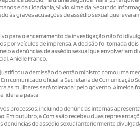
manos e da Cidadania, Silvio Almeida. Segundo informa
nado às graves acusações de assédio sexual que levaram
tivo para o encerramento da investigação não foi divu
tos por veículos de imprensa. A decisão foi tomada doi
 meio a denúncias de assédio sexual que envolveriam di
al, Anielle Franco.
va justificou a demissão do então ministro como uma me
 Em comunicado oficial, a Secretaria de Comunicação So
a as mulheres será tolerada” pelo governo. Almeida fo
 lidera a pasta.
ovos processos, incluindo denúncias internas apresent
erno. Em outubro, a Comissão recebeu duas representaç
as denúncias de assédio sexual anteriormente divulgad