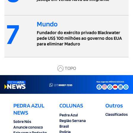
7
Mundo
Fundador do exército privado Blackwater
pede US$ 100 milhões ao governo dos EUA
para eliminar Maduro
TOPO
Nos siga nas MÍDIAS SOCIAIS
(27)
99887-7295
PEDRA AZUL
COLUNAS
Outros
NEWS
Classificados
Pedra Azul
Região Serrana
Sobre Nós
Brasil
Anuncie conosco
Polícia
Fale com a Redação