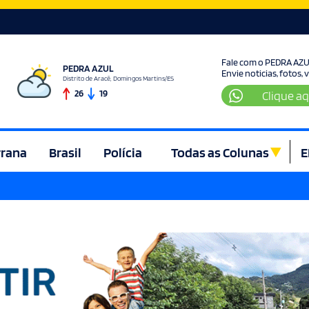
Fale com o PEDRA AZ
PEDRA AZUL
Envie noticias, fotos,
Distrito de Aracê, Domingos Martins/ES
26
19
Clique aq
rrana
Brasil
Polícia
Todas as Colunas
E
ura e Lazer
Denúncia
Direito
Domingos Martins
Econom