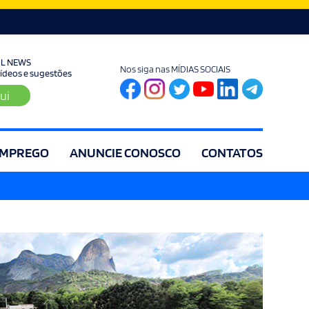
UL NEWS
Nos siga nas MÍDIAS SOCIAIS
 vídeos e sugestões
ui
MPREGO
ANUNCIE CONOSCO
CONTATOS
ia
Editorial
Educação
Eleições
Especial
Espírito Santo
Es