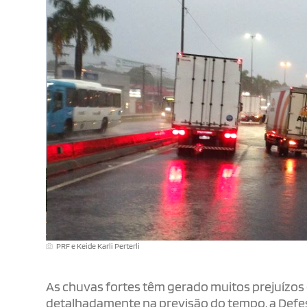
PRF e Keide Karli Perterli
As chuvas fortes têm gerado muitos prejuízos 
detalhadamente na previsão do tempo, a Defesa