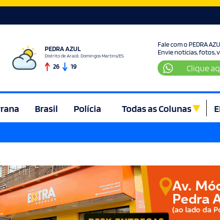
Fale com o PEDRA AZ
PEDRA AZUL
Envie noticias, fotos,
Distrito de Aracê, Domingos Martins/ES
26
19
Clique aq
rrana
Brasil
Polícia
Todas as Colunas
E
ura e Lazer
Denúncia
Direito
Domingos Martins
Econom