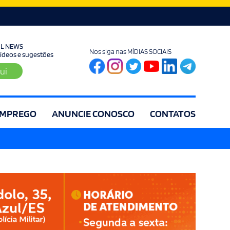
UL NEWS
Nos siga nas MÍDIAS SOCIAIS
 vídeos e sugestões
ui
MPREGO
ANUNCIE CONOSCO
CONTATOS
ia
Editorial
Educação
Eleições
Especial
Espírito Santo
Es