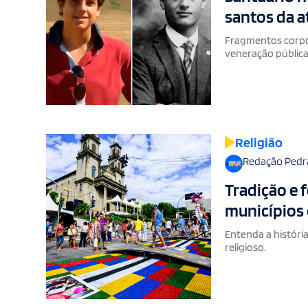
santos da a
Fragmentos corpór
veneração públic
Religião
Redação Pedr
Tradição e 
municípios
Entenda a históri
religioso.