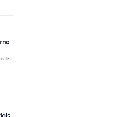
erno
ços de
dois