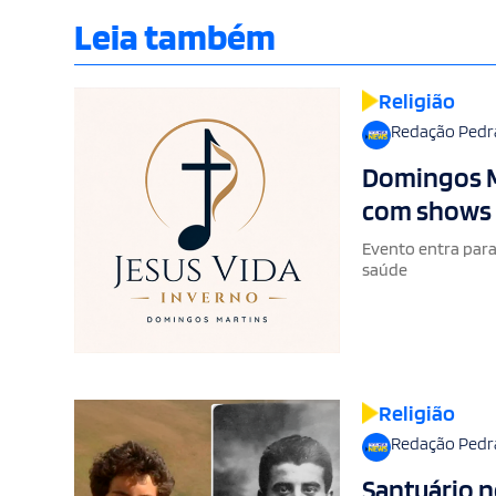
Leia também
Religião
Redação Pedr
Domingos Ma
com shows e
Evento entra para 
saúde
Religião
Redação Pedr
Santuário no