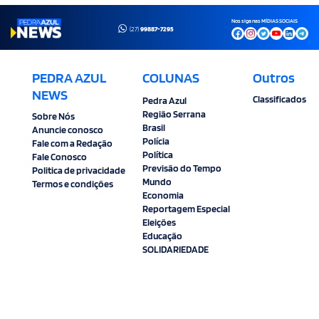
Nos siga nas MÍDIAS SOCIAIS
(27)
99887-7295
PEDRA AZUL
COLUNAS
Outros
NEWS
Classificados
Pedra Azul
Região Serrana
Sobre Nós
Brasil
Anuncie conosco
Polícia
Fale com a Redação
Política
Fale Conosco
Previsão do Tempo
Politica de privacidade
Mundo
Termos e condições
Economia
Reportagem Especial
Eleições
Educação
SOLIDARIEDADE