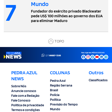
7
Mundo
Fundador do exército privado Blackwater
pede US$ 100 milhões ao governo dos EUA
para eliminar Maduro
TOPO
Nos siga nas MÍDIAS SOCIAIS
(27)
99887-7295
PEDRA AZUL
COLUNAS
Outros
NEWS
Classificados
Pedra Azul
Região Serrana
Sobre Nós
Brasil
Anuncie conosco
Polícia
Fale com a Redação
Política
Fale Conosco
Previsão do Tempo
Politica de privacidade
Mundo
Termos e condições