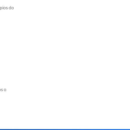
pios do
ós o