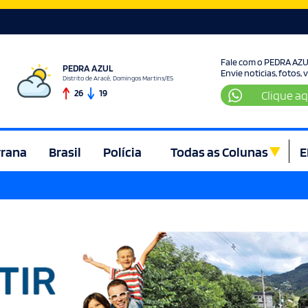
Fale com o PEDRA AZ
PEDRA AZUL
Envie noticias, fotos,
Distrito de Aracê, Domingos Martins/ES
26
19
Clique aq
rrana
Brasil
Polícia
Todas as Colunas
E
ura e Lazer
Denúncia
Direito
Domingos Martins
Econom