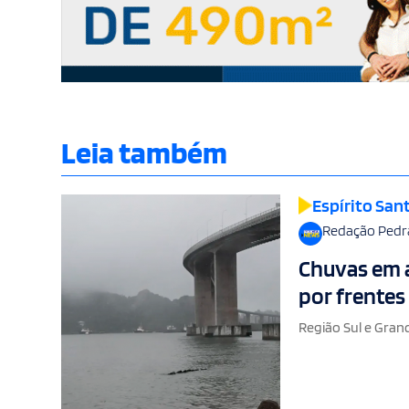
Leia também
Espírito San
Redação Pedr
Chuvas em a
por frentes 
Região Sul e Gran