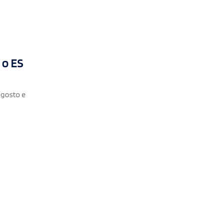
 o ES
agosto e