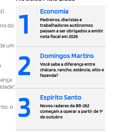
1
Economia
 O
Pedreiros, diaristas e
rno do
trabalhadores autônomos
passam a ser obrigados a emitir
nota fiscal em 2026
 de um
2
Domingos Martins
Você sabe a diferença entre
o
chácara, rancho, estância, sítio e
fazenda?
rança
idade”,
3
Espírito Santo
Novos radares da BR-262
nto: o
começam a operar a partir de 1º
de outubro