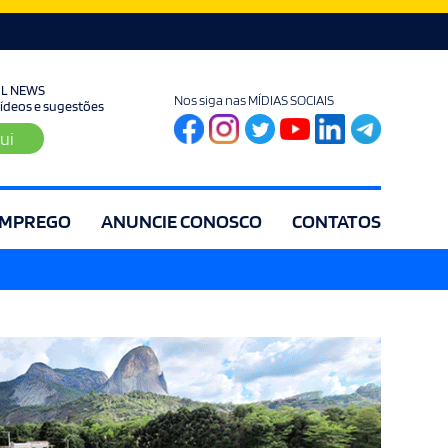
UL NEWS
Nos siga nas MÍDIAS SOCIAIS
 vídeos e sugestões
ui
MPREGO
ANUNCIE CONOSCO
CONTATOS
ia
Editorial
Educação
Eleições
Especial
Espírito Santo
Es