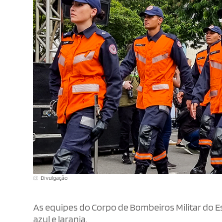
Divulgação
As equipes do Corpo de Bombeiros Militar do E
azul e laranja.