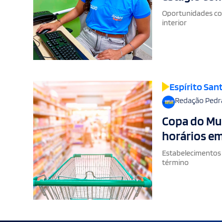
Oportunidades com
interior
Espírito San
Redação Pedr
Copa do Mun
horários em
Estabelecimentos
término