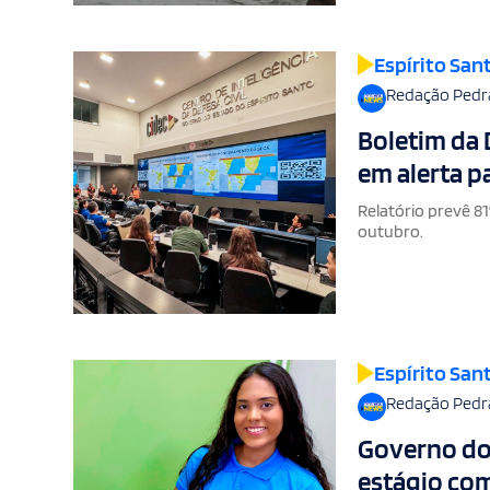
Espírito San
Redação Pedr
Boletim da 
em alerta p
Relatório prevê 8
outubro.
Espírito San
Redação Pedr
Governo do 
estágio com