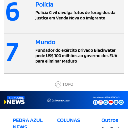
6
Polícia
Polícia Civil divulga fotos de foragidos da
justiça em Venda Nova do Imigrante
7
Mundo
Fundador do exército privado Blackwater
pede US$ 100 milhões ao governo dos EUA
para eliminar Maduro
TOPO
Nos siga nas MÍDIAS SOCIAIS
(27)
99887-7295
PEDRA AZUL
COLUNAS
Outros
NEWS