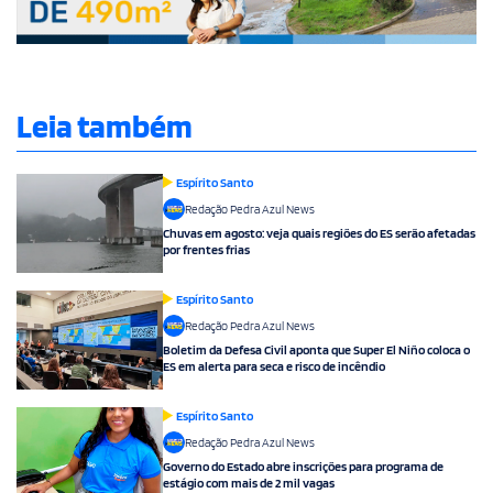
Leia também
Espírito Santo
Redação Pedra Azul News
Chuvas em agosto: veja quais regiões do ES serão afetadas
por frentes frias
Espírito Santo
Redação Pedra Azul News
Boletim da Defesa Civil aponta que Super El Niño coloca o
ES em alerta para seca e risco de incêndio
Espírito Santo
Redação Pedra Azul News
Governo do Estado abre inscrições para programa de
estágio com mais de 2 mil vagas