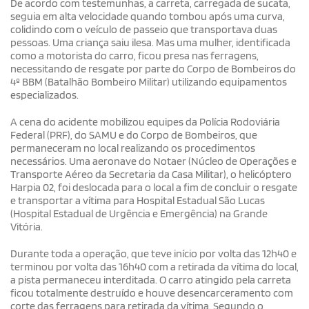
De acordo com testemunhas, a carreta, carregada de sucata,
seguia em alta velocidade quando tombou após uma curva,
colidindo com o veículo de passeio que transportava duas
pessoas. Uma criança saiu ilesa. Mas uma mulher, identificada
como a motorista do carro, ficou presa nas ferragens,
necessitando de resgate por parte do Corpo de Bombeiros do
4º BBM (Batalhão Bombeiro Militar) utilizando equipamentos
especializados.
A cena do acidente mobilizou equipes da Polícia Rodoviária
Federal (PRF), do SAMU e do Corpo de Bombeiros, que
permaneceram no local realizando os procedimentos
necessários. Uma aeronave do Notaer (Núcleo de Operações e
Transporte Aéreo da Secretaria da Casa Militar), o helicóptero
Harpia 02, foi deslocada para o local a fim de concluir o resgate
e transportar a vítima para Hospital Estadual São Lucas
(Hospital Estadual de Urgência e Emergência) na Grande
Vitória.
Durante toda a operação, que teve início por volta das 12h40 e
terminou por volta das 16h40 com a retirada da vítima do local,
a pista permaneceu interditada. O carro atingido pela carreta
ficou totalmente destruído e houve desencarceramento com
corte das ferragens para retirada da vítima. Segundo o