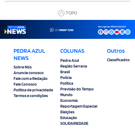
TOPO
Nos siga nas MÍDIAS SOCIAIS
(27)
99887-7295
PEDRA AZUL
COLUNAS
Outros
NEWS
Classificados
Pedra Azul
Região Serrana
Sobre Nós
Brasil
Anuncie conosco
Polícia
Fale com a Redação
Política
Fale Conosco
Previsão do Tempo
Politica de privacidade
Mundo
Termos e condições
Economia
Reportagem Especial
Eleições
Educação
SOLIDARIEDADE