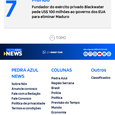
7
Fundador do exército privado Blackwater
pede US$ 100 milhões ao governo dos EUA
para eliminar Maduro
TOPO
Nos siga nas MÍDIAS SOCIAIS
(27)
99887-7295
PEDRA AZUL
COLUNAS
Outros
NEWS
Classificados
Pedra Azul
Região Serrana
Sobre Nós
Brasil
Anuncie conosco
Polícia
Fale com a Redação
Política
Fale Conosco
Previsão do Tempo
Politica de privacidade
Mundo
Termos e condições
Economia