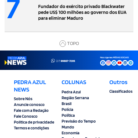
7
Fundador do exército privado Blackwater
pede US$ 100 milhões ao governo dos EUA
para eliminar Maduro
TOPO
Nos siga nas MÍDIAS SOCIAIS
(27)
99887-7295
PEDRA AZUL
COLUNAS
Outros
NEWS
Classificados
Pedra Azul
Região Serrana
Sobre Nós
Brasil
Anuncie conosco
Polícia
Fale com a Redação
Política
Fale Conosco
Previsão do Tempo
Politica de privacidade
Mundo
Termos e condições
Economia