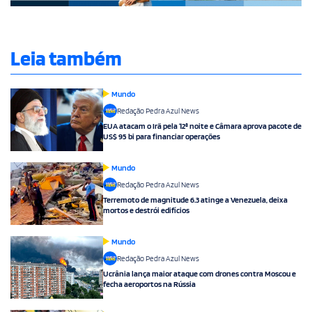
Leia também
Mundo
Redação Pedra Azul News
EUA atacam o Irã pela 12ª noite e Câmara aprova pacote de
US$ 95 bi para financiar operações
Mundo
Redação Pedra Azul News
Terremoto de magnitude 6.3 atinge a Venezuela, deixa
mortos e destrói edifícios
Mundo
Redação Pedra Azul News
Ucrânia lança maior ataque com drones contra Moscou e
fecha aeroportos na Rússia