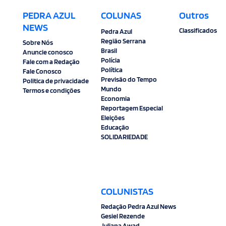
PEDRA AZUL
COLUNAS
Outros
NEWS
Classificados
Pedra Azul
Região Serrana
Sobre Nós
Brasil
Anuncie conosco
Polícia
Fale com a Redação
Política
Fale Conosco
Previsão do Tempo
Politica de privacidade
Mundo
Termos e condições
Economia
Reportagem Especial
Eleições
Educação
SOLIDARIEDADE
COLUNISTAS
Redação Pedra Azul News
Gesiel Rezende
Juliana Awad