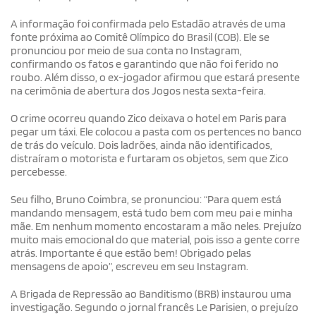
A informação foi confirmada pelo Estadão através de uma
fonte próxima ao Comitê Olímpico do Brasil (COB). Ele se
pronunciou por meio de sua conta no Instagram,
confirmando os fatos e garantindo que não foi ferido no
roubo. Além disso, o ex-jogador afirmou que estará presente
na cerimônia de abertura dos Jogos nesta sexta-feira.
O crime ocorreu quando Zico deixava o hotel em Paris para
pegar um táxi. Ele colocou a pasta com os pertences no banco
de trás do veículo. Dois ladrões, ainda não identificados,
distraíram o motorista e furtaram os objetos, sem que Zico
percebesse.
Seu filho, Bruno Coimbra, se pronunciou: “Para quem está
mandando mensagem, está tudo bem com meu pai e minha
mãe. Em nenhum momento encostaram a mão neles. Prejuízo
muito mais emocional do que material, pois isso a gente corre
atrás. Importante é que estão bem! Obrigado pelas
mensagens de apoio”, escreveu em seu Instagram.
A Brigada de Repressão ao Banditismo (BRB) instaurou uma
investigação. Segundo o jornal francês Le Parisien, o prejuízo