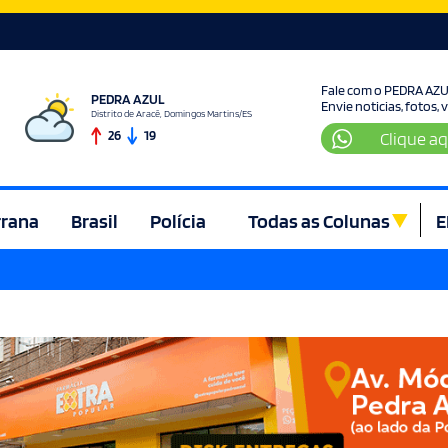
Fale com o PEDRA AZ
PEDRA AZUL
Envie noticias, fotos,
Distrito de Aracê, Domingos Martins/ES
26
19
Clique aq
rrana
Brasil
Polícia
Todas as Colunas
E
ura e Lazer
Denúncia
Direito
Domingos Martins
Econom