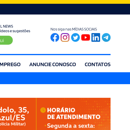
UL NEWS
Nos siga nas MÍDIAS SOCIAIS
 vídeos e sugestões
ui
MPREGO
ANUNCIE CONOSCO
CONTATOS
ia
Editorial
Educação
Eleições
Especial
Espírito Santo
Es