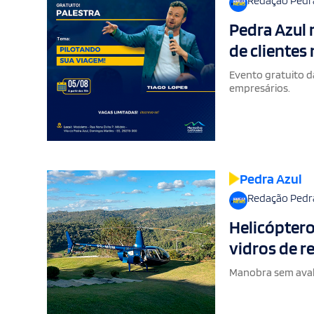
Redação Pedr
Pedra Azul 
de clientes
Evento gratuito d
empresários.
Pedra Azul
Redação Pedr
Helicóptero
vidros de r
Manobra sem aval