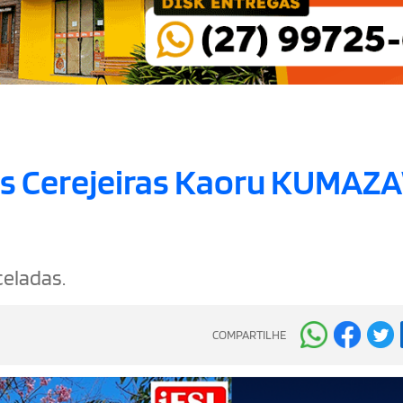
as Cerejeiras Kaoru KUMA
celadas.
COMPARTILHE