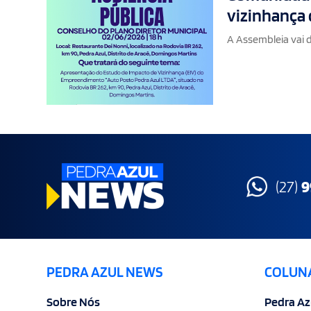
vizinhança 
A Assembleia vai
(27)
9
PEDRA AZUL NEWS
COLUN
Sobre Nós
Pedra Az