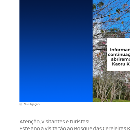
Divulgação
Atenção, visitantes e turistas!
Este ano a visitação ao Bosque das Cerejeira