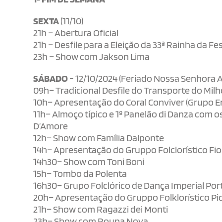
SEXTA
(11/10)
21h – Abertura Oficial
21h – Desfile para a Eleição da 33ª Rainha da Fe
23h – Show com Jakson Lima
SÁBADO
- 12/10/2024 (Feriado Nossa Senhora 
09h– Tradicional Desfile do Transporte do Milh
10h– Apresentação do Coral Conviver (Grupo E
11h– Almoço típico e 1º Panelão di Danza com os 
D’Amore
12h– Show com Família Dalponte
14h– Apresentação do Gruppo Folclorístico Fi
14h30– Show com Toni Boni
15h– Tombo da Polenta
16h30– Grupo Folclórico de Dança Imperial Po
20h– Apresentação do Gruppo Folklorístico Pi
21h– Show com Ragazzi dei Monti
23h– Show com Roupa Nova