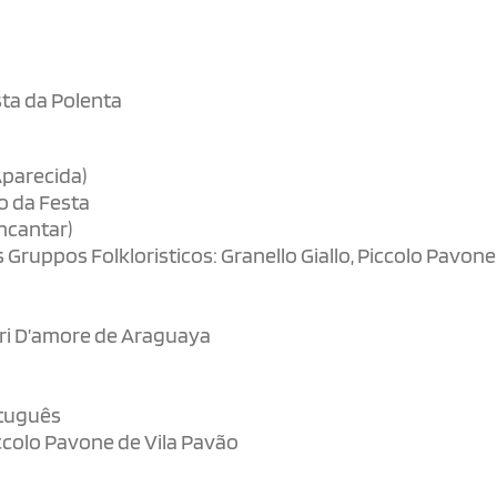
sta da Polenta
Aparecida)
o da Festa
ncantar)
Gruppos Folkloristicos: Granello Giallo, Piccolo Pavone 
ori D’amore de Araguaya
rtuguês
ccolo Pavone de Vila Pavão