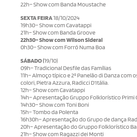
22h– Show com Banda Moustache
SEXTA FEIRA
18/10/2024
19h30– Show com Cavatappi
21h– Show com Banda Groove
22h30– Show com Wilson Sideral
0h30– Show com Forró Numa Boa
SÁBADO (
19/10)
09h– Tradicional Desfile das Famílias
11h– Almoço típico e 2º Panelão di Danza com os 
colori, Pietra Azzura, Radicci D'Itália.
12h– Show com Cavatappi
14h– Apresentação Gruppo Folklorístico Primi 
14h30– Show com Toni Boni
15h– Tombo da Polenta
16h30h– Apresentação do Grupo de dança Radicc
20h– Apresentação do Gruppo Folklorístico Bamb
21h– Show com Ragazzi dei Monti