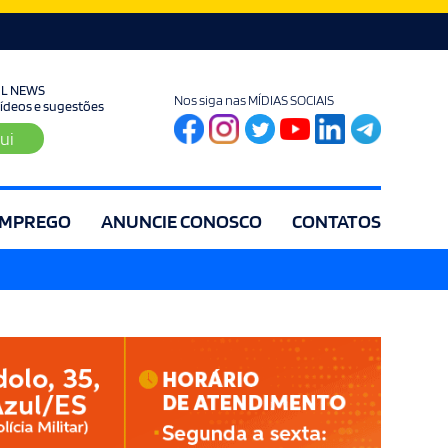
UL NEWS
Nos siga nas MÍDIAS SOCIAIS
 vídeos e sugestões
ui
MPREGO
ANUNCIE CONOSCO
CONTATOS
ia
Editorial
Educação
Eleições
Especial
Espírito Santo
Es