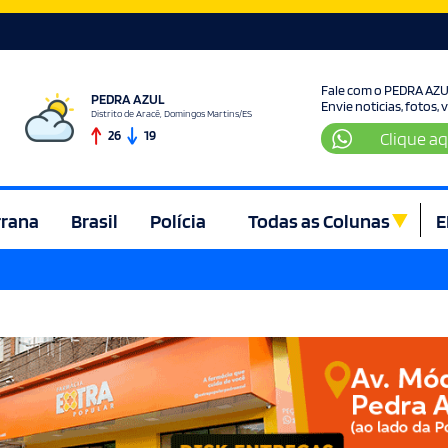
Fale com o PEDRA AZ
PEDRA AZUL
Envie noticias, fotos,
Distrito de Aracê, Domingos Martins/ES
26
19
Clique aq
rrana
Brasil
Polícia
Todas as Colunas
E
ura e Lazer
Denúncia
Direito
Domingos Martins
Econom