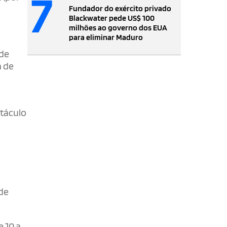
7
Fundador do exército privado
Blackwater pede US$ 100
milhões ao governo dos EUA
para eliminar Maduro
 de
a de
etáculo
 de
 10 a