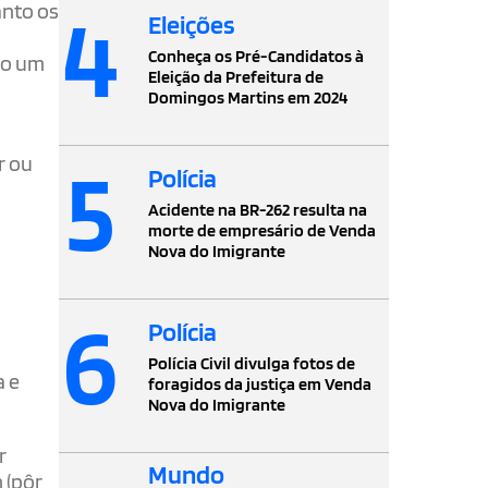
4
anto os
Eleições
Conheça os Pré-Candidatos à
mo um
Eleição da Prefeitura de
Domingos Martins em 2024
5
r ou
Polícia
Acidente na BR-262 resulta na
morte de empresário de Venda
Nova do Imigrante
6
Polícia
Polícia Civil divulga fotos de
a e
foragidos da justiça em Venda
Nova do Imigrante
r
Mundo
h (pôr