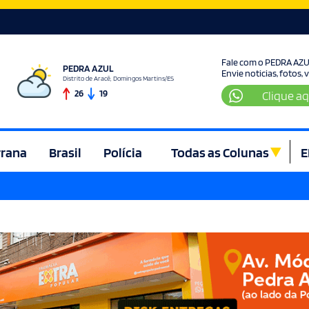
Fale com o PEDRA AZ
PEDRA AZUL
Envie noticias, fotos,
Distrito de Aracê, Domingos Martins/ES
26
19
Clique aq
rrana
Brasil
Polícia
Todas as Colunas
E
ura e Lazer
Denúncia
Direito
Domingos Martins
Econom