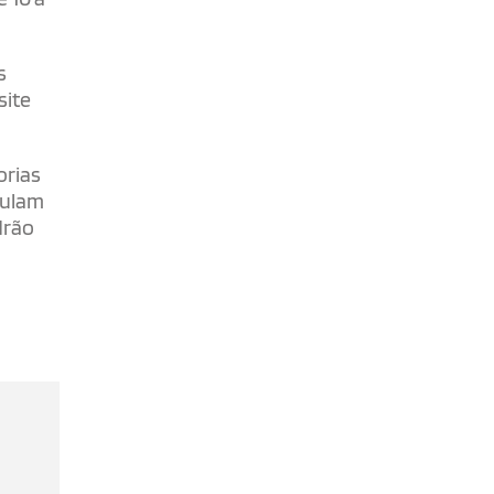
s
site
orias
mulam
drão