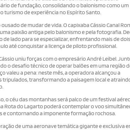
sário de fundação, consolidando o balonismo como um
 turismo de experiência no Espírito Santo.
ousado de mudar de vida. O capixaba Cássio Canal Ron
uma paixão antiga pelo balonismo e pela fotografia. De
o de lado para se especializar, enfrentando mais de doi
o até conquistar a licença de piloto profissional.
, Cássio uniu forças com o empresário André Leibel. Junt
do o desafio técnico de operar balões em uma região d
ço valeu a pena: neste mês, a operadora alcançou a
s tripulados, transformando a paisagem local e atraind
o.
o, o céu das montanhas será palco de um festival aére
 na Rota do Lagarto poderá contemplar o voo simultâne
les e contornando a imponente formação rochosa.
eração de uma aeronave temática gigante e exclusiva 