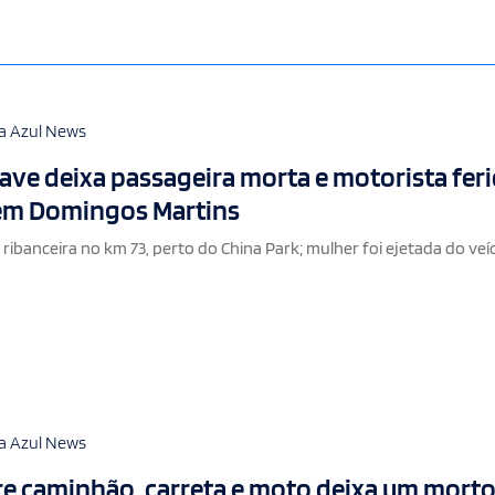
a Azul News
ave deixa passageira morta e motorista fer
 em Domingos Martins
ibanceira no km 73, perto do China Park; mulher foi ejetada do veíc
a Azul News
re caminhão, carreta e moto deixa um morto