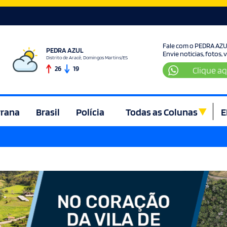
Fale com o PEDRA AZ
PEDRA AZUL
Envie noticias, fotos,
Distrito de Aracê, Domingos Martins/ES
26
19
Clique aq
rrana
Brasil
Polícia
Todas as Colunas
E
ura e Lazer
Denúncia
Direito
Domingos Martins
Econom