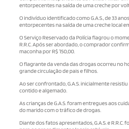
entorpecentes na saída de uma creche por volta
O indivíduo identificado como G.A.S., de 33 anos
entorpecentes na saída de uma creche local e
O Serviço Reservado da Polícia flagrou o mom
R.R.C. Após ser abordado, o comprador confirm
maconha por R$ 150,00.
O flagrante da venda das drogas ocorreu no 
grande circulação de pais e filhos.
Ao ser confrontado, G.A.S. inicialmente resisti
contido e algemado.
As crianças de G.A.S. foram entregues aos cui
do marido com o tráfico de drogas.
Diante dos fatos apresentados, G.A.S. e R.R.C