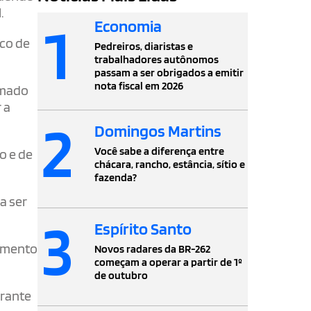
.
1
Economia
ico de
Pedreiros, diaristas e
trabalhadores autônomos
passam a ser obrigados a emitir
nota fiscal em 2026
amado
 a
2
Domingos Martins
Você sabe a diferença entre
o e de
chácara, rancho, estância, sítio e
fazenda?
a ser
3
Espírito Santo
vimento
Novos radares da BR-262
começam a operar a partir de 1º
de outubro
grante