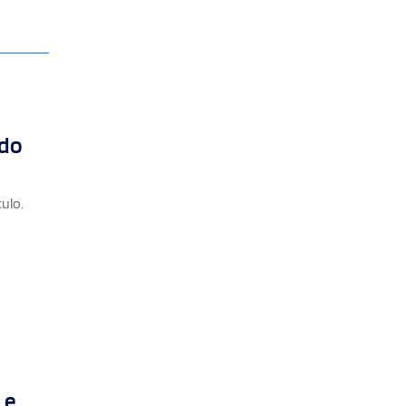
ido
ulo.
 e