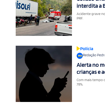
interdita a
Acidente grave no 
PRF.
Polícia
Redação Pedr
Alerta no mê
crianças e 
Com mais tempo de
78%.