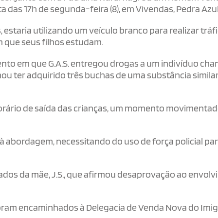
 das 17h de segunda-feira (8), em Vivendas, Pedra Azul
, estaria utilizando um veículo branco para realizar tráf
m que seus filhos estudam.
ento em que G.A.S. entregou drogas a um indivíduo ch
ou ter adquirido três buchas de uma substância similar
horário de saída das crianças, um momento movimentad
u à abordagem, necessitando do uso de força policial par
dados da mãe, J.S., que afirmou desaprovação ao envol
. foram encaminhados à Delegacia de Venda Nova do Imi