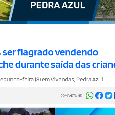
s ser flagrado vendendo
che durante saída das crian
egunda-feira (8) em Vivendas, Pedra Azul.
COMPARTILHE