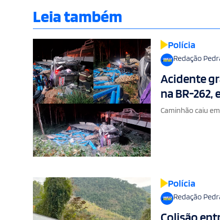
Leia também
Polícia
Redação Pedr
Acidente gr
na BR-262,
Caminhão caiu em r
Polícia
Redação Pedr
Colisão ent