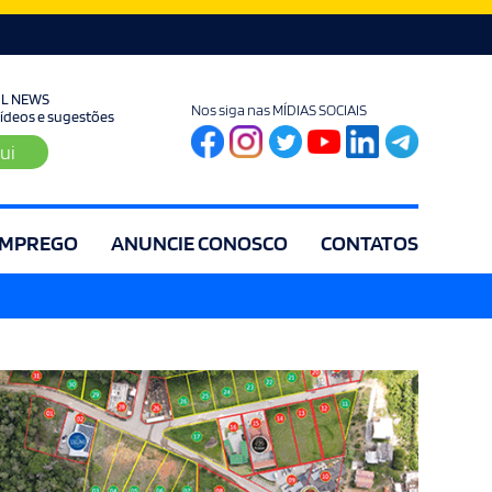
UL NEWS
Nos siga nas MÍDIAS SOCIAIS
 vídeos e sugestões
ui
MPREGO
ANUNCIE CONOSCO
CONTATOS
ia
Editorial
Educação
Eleições
Especial
Espírito Santo
Es