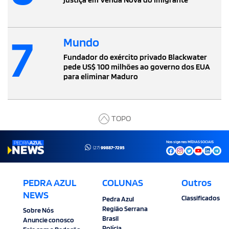
7
Mundo
Fundador do exército privado Blackwater
pede US$ 100 milhões ao governo dos EUA
para eliminar Maduro
TOPO
Nos siga nas MÍDIAS SOCIAIS
(27)
99887-7295
PEDRA AZUL
COLUNAS
Outros
NEWS
Classificados
Pedra Azul
Região Serrana
Sobre Nós
Brasil
Anuncie conosco
Polícia