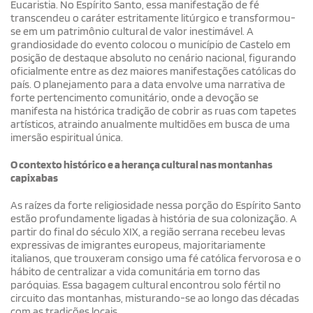
Eucaristia. No Espírito Santo, essa manifestação de fé
transcendeu o caráter estritamente litúrgico e transformou-
se em um patrimônio cultural de valor inestimável. A
grandiosidade do evento colocou o município de Castelo em
posição de destaque absoluto no cenário nacional, figurando
oficialmente entre as dez maiores manifestações católicas do
país. O planejamento para a data envolve uma narrativa de
forte pertencimento comunitário, onde a devoção se
manifesta na histórica tradição de cobrir as ruas com tapetes
artísticos, atraindo anualmente multidões em busca de uma
imersão espiritual única.
O contexto histórico e a herança cultural nas montanhas
capixabas
As raízes da forte religiosidade nessa porção do Espírito Santo
estão profundamente ligadas à história de sua colonização. A
partir do final do século XIX, a região serrana recebeu levas
expressivas de imigrantes europeus, majoritariamente
italianos, que trouxeram consigo uma fé católica fervorosa e o
hábito de centralizar a vida comunitária em torno das
paróquias. Essa bagagem cultural encontrou solo fértil no
circuito das montanhas, misturando-se ao longo das décadas
com as tradições locais.