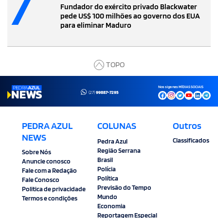
7
Fundador do exército privado Blackwater
pede US$ 100 milhões ao governo dos EUA
para eliminar Maduro
TOPO
Nos siga nas MÍDIAS SOCIAIS
(27)
99887-7295
PEDRA AZUL
COLUNAS
Outros
NEWS
Classificados
Pedra Azul
Região Serrana
Sobre Nós
Brasil
Anuncie conosco
Polícia
Fale com a Redação
Política
Fale Conosco
Previsão do Tempo
Politica de privacidade
Mundo
Termos e condições
Economia
Reportagem Especial