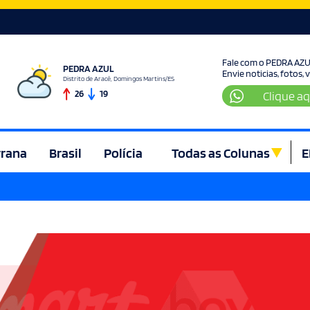
Fale com o PEDRA AZ
PEDRA AZUL
Envie noticias, fotos,
Distrito de Aracê, Domingos Martins/ES
26
19
Clique aq
rrana
Brasil
Polícia
Todas as Colunas
E
ura e Lazer
Denúncia
Direito
Domingos Martins
Econom