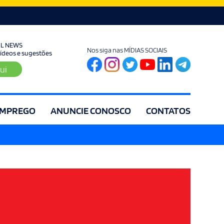
UL NEWS
Nos siga nas MÍDIAS SOCIAIS
 vídeos e sugestões
ui
MPREGO
ANUNCIE CONOSCO
CONTATOS
ia
Editorial
Educação
Eleições
Especial
Espírito Santo
Es