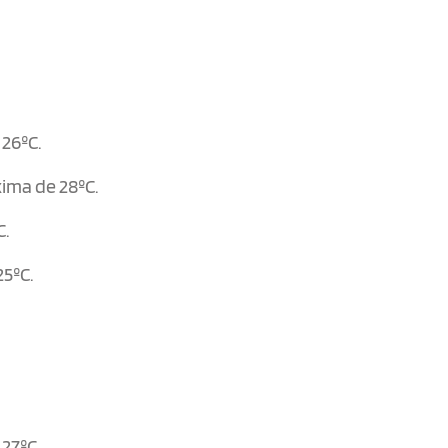
26ºC.
ima de 28ºC.
C.
25ºC.
27ºC.