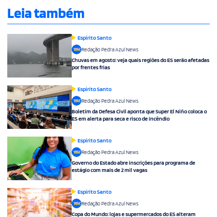
Leia também
Espírito Santo
Redação Pedra Azul News
Chuvas em agosto: veja quais regiões do ES serão afetadas
por frentes frias
Espírito Santo
Redação Pedra Azul News
Boletim da Defesa Civil aponta que Super El Niño coloca o
ES em alerta para seca e risco de incêndio
Espírito Santo
Redação Pedra Azul News
Governo do Estado abre inscrições para programa de
estágio com mais de 2 mil vagas
Espírito Santo
Redação Pedra Azul News
Copa do Mundo: lojas e supermercados do ES alteram