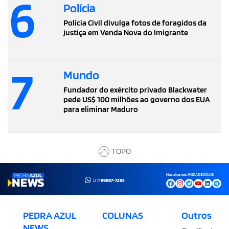
6
Polícia
Polícia Civil divulga fotos de foragidos da
justiça em Venda Nova do Imigrante
7
Mundo
Fundador do exército privado Blackwater
pede US$ 100 milhões ao governo dos EUA
para eliminar Maduro
TOPO
Nos siga nas MÍDIAS SOCIAIS
(27)
99887-7295
PEDRA AZUL
COLUNAS
Outros
NEWS