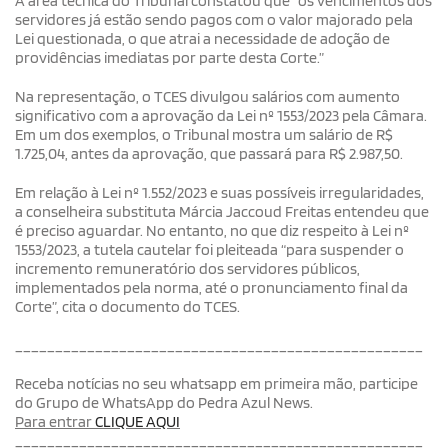
A área técnica do Tribunal constatou que “os vencimentos dos
servidores já estão sendo pagos com o valor majorado pela
Lei questionada, o que atrai a necessidade de adoção de
providências imediatas por parte desta Corte.”
Na representação, o TCES divulgou salários com aumento
significativo com a aprovação da Lei nº 1553/2023 pela Câmara.
Em um dos exemplos, o Tribunal mostra um salário de R$
1.725,04, antes da aprovação, que passará para R$ 2.987,50.
Em relação à Lei nº 1.552/2023 e suas possíveis irregularidades,
a conselheira substituta Márcia Jaccoud Freitas entendeu que
é preciso aguardar. No entanto, no que diz respeito à Lei nº
1553/2023, a tutela cautelar foi pleiteada “para suspender o
incremento remuneratório dos servidores públicos,
implementados pela norma, até o pronunciamento final da
Corte”, cita o documento do TCES.
___________________________________________________
Receba notícias no seu whatsapp em primeira mão, participe
do Grupo de WhatsApp do Pedra Azul News.
Para entrar
CLIQUE AQUI
___________________________________________________