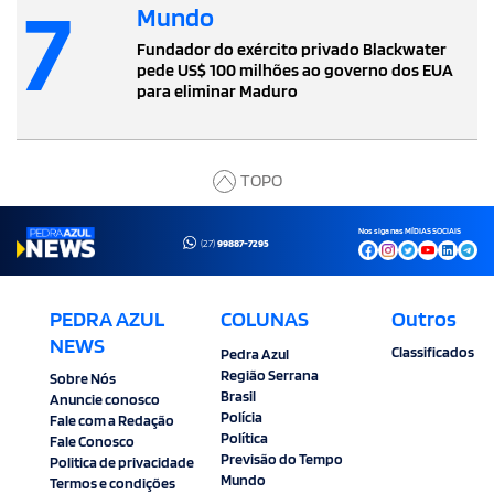
7
Mundo
Fundador do exército privado Blackwater
pede US$ 100 milhões ao governo dos EUA
para eliminar Maduro
TOPO
Nos siga nas MÍDIAS SOCIAIS
(27)
99887-7295
PEDRA AZUL
COLUNAS
Outros
NEWS
Classificados
Pedra Azul
Região Serrana
Sobre Nós
Brasil
Anuncie conosco
Polícia
Fale com a Redação
Política
Fale Conosco
Previsão do Tempo
Politica de privacidade
Mundo
Termos e condições