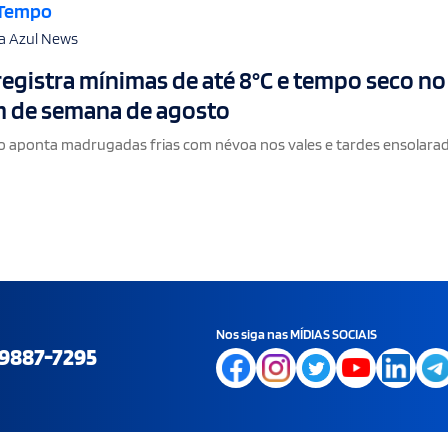
 Tempo
a Azul News
registra mínimas de até 8°C e tempo seco no
m de semana de agosto
o aponta madrugadas frias com névoa nos vales e tardes ensolara
Nos siga nas MÍDIAS SOCIAIS
9887-7295