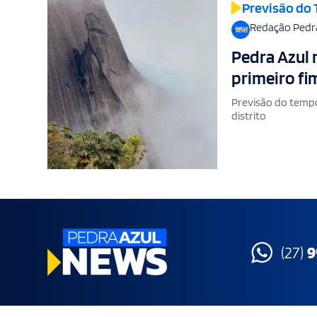
Previsão do
Redação Pedr
Pedra Azul 
primeiro fi
Previsão do temp
distrito
(27)
9