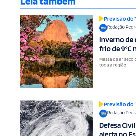
Leia também
Previsão do
Redação Pedr
Inverno de 
frio de 9°C
Massa de ar seco 
toda a região
Previsão do
Redação Pedr
Defesa Civi
alerta no E