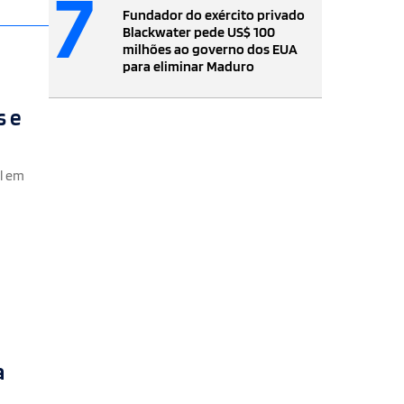
7
Fundador do exército privado
Blackwater pede US$ 100
milhões ao governo dos EUA
para eliminar Maduro
s e
l em
a