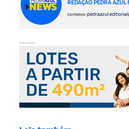
REDAÇÃO PEDRA AZUL
pedraazul.editoria
Contatos:
PUBLICIDADE