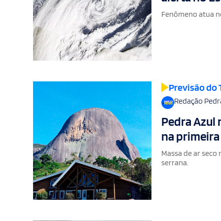
Fenômeno atua no S
Previsão do
Redação Pedr
Pedra Azul 
na primeir
Massa de ar seco 
serrana.