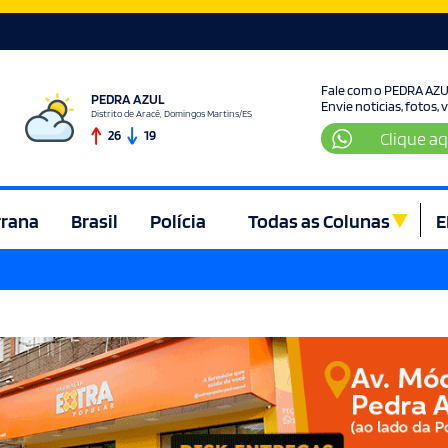
Fale com o PEDRA AZ
PEDRA AZUL
Envie noticias, fotos,
Distrito de Aracê, Domingos Martins/ES
26
19
Clique aq
rrana
Brasil
Polícia
Todas as Colunas
E
ura e Lazer
Denúncia
Direito
Domingos Martins
Econom