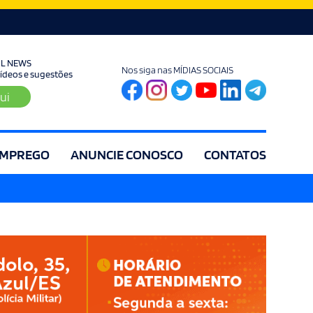
UL NEWS
Nos siga nas MÍDIAS SOCIAIS
 vídeos e sugestões
ui
MPREGO
ANUNCIE CONOSCO
CONTATOS
ia
Editorial
Educação
Eleições
Especial
Espírito Santo
Es