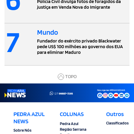
Polícia Civil divulga fotos de foragidos da
justiça em Venda Nova do Imigrante
7
Mundo
Fundador do exército privado Blackwater
pede US$ 100 milhões ao governo dos EUA
para eliminar Maduro
TOPO
Nos siga nas MÍDIAS SOCIAIS
(27)
99887-7295
PEDRA AZUL
COLUNAS
Outros
NEWS
Classificados
Pedra Azul
Região Serrana
Sobre Nós