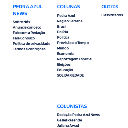
PEDRA AZUL
COLUNAS
Outros
NEWS
Classificados
Pedra Azul
Região Serrana
Sobre Nós
Brasil
Anuncie conosco
Polícia
Fale com a Redação
Política
Fale Conosco
Previsão do Tempo
Politica de privacidade
Mundo
Termos e condições
Economia
Reportagem Especial
Eleições
Educação
SOLIDARIEDADE
COLUNISTAS
Redação Pedra Azul News
Gesiel Rezende
Juliana Awad