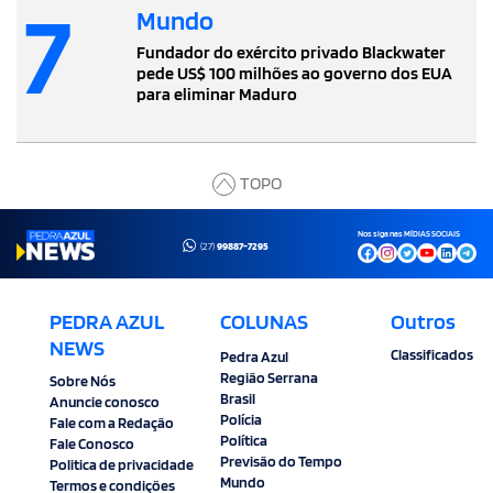
7
Mundo
Fundador do exército privado Blackwater
pede US$ 100 milhões ao governo dos EUA
para eliminar Maduro
TOPO
Nos siga nas MÍDIAS SOCIAIS
(27)
99887-7295
PEDRA AZUL
COLUNAS
Outros
NEWS
Classificados
Pedra Azul
Região Serrana
Sobre Nós
Brasil
Anuncie conosco
Polícia
Fale com a Redação
Política
Fale Conosco
Previsão do Tempo
Politica de privacidade
Mundo
Termos e condições