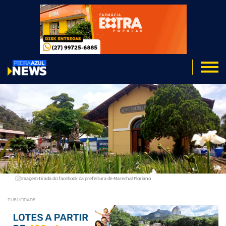
Imagem tirada do facebook da prefeitura de Marechal Floriano
PUBLICIDADE
úncia
Direito
Domingos Martins
Economia
Editorial
Educação