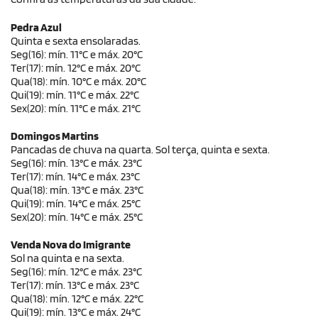
Pedra Azul
Quinta e sexta ensolaradas.
Seg(16): mín. 11°C e máx. 20°C
Ter(17): mín. 12°C e máx. 20°C
Qua(18): mín. 10°C e máx. 20°C
Qui(19): mín. 11°C e máx. 22°C
Sex(20): mín. 11°C e máx. 21°C
Domingos Martins
Pancadas de chuva na quarta. Sol terça, quinta e sexta.
Seg(16): mín. 13°C e máx. 23°C
Ter(17): mín. 14°C e máx. 23°C
Qua(18): mín. 13°C e máx. 23°C
Qui(19): mín. 14°C e máx. 25°C
Sex(20): mín. 14°C e máx. 25°C
Venda Nova do Imigrante
Sol na quinta e na sexta.
Seg(16): mín. 12°C e máx. 23°C
Ter(17): mín. 13°C e máx. 23°C
Qua(18): mín. 12°C e máx. 22°C
Qui(19): mín. 13°C e máx. 24°C