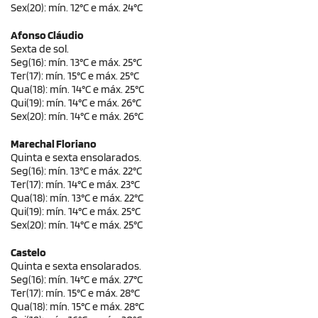
Sex(20): mín. 12°C e máx. 24°C
Afonso Cláudio
Sexta de sol.
Seg(16): mín. 13°C e máx. 25°C
Ter(17): mín. 15°C e máx. 25°C
Qua(18): mín. 14°C e máx. 25°C
Qui(19): mín. 14°C e máx. 26°C
Sex(20): mín. 14°C e máx. 26°C
Marechal Floriano
Quinta e sexta ensolarados.
Seg(16): mín. 13°C e máx. 22°C
Ter(17): mín. 14°C e máx. 23°C
Qua(18): mín. 13°C e máx. 22°C
Qui(19): mín. 14°C e máx. 25°C
Sex(20): mín. 14°C e máx. 25°C
Castelo
Quinta e sexta ensolarados.
Seg(16): mín. 14°C e máx. 27°C
Ter(17): mín. 15°C e máx. 28°C
Qua(18): mín. 15°C e máx. 28°C