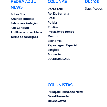
PEDRA AZUL
COLUNAS
Outros
NEWS
Classificados
Pedra Azul
Região Serrana
Sobre Nós
Brasil
Anuncie conosco
Polícia
Fale com a Redação
Política
Fale Conosco
Previsão do Tempo
Politica de privacidade
Mundo
Termos e condições
Economia
Reportagem Especial
Eleições
Educação
SOLIDARIEDADE
COLUNISTAS
Redação Pedra Azul News
Gesiel Rezende
Juliana Awad