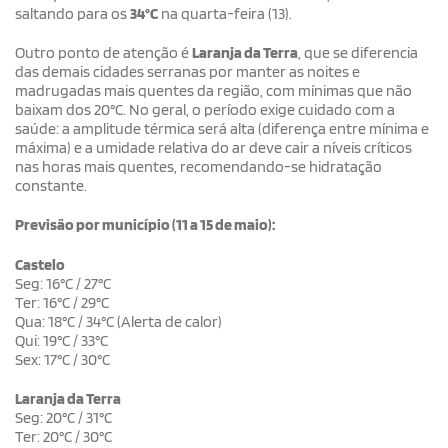
saltando para os
34°C
na quarta-feira (13).
Outro ponto de atenção é
Laranja da Terra
, que se diferencia
das demais cidades serranas por manter as noites e
madrugadas mais quentes da região, com mínimas que não
baixam dos 20°C. No geral, o período exige cuidado com a
saúde: a amplitude térmica será alta (diferença entre mínima e
máxima) e a umidade relativa do ar deve cair a níveis críticos
nas horas mais quentes, recomendando-se hidratação
constante.
Previsão por município (11 a 15 de maio):
Castelo
Seg: 16°C / 27°C
Ter: 16°C / 29°C
Qua: 18°C / 34°C (Alerta de calor)
Qui: 19°C / 33°C
Sex: 17°C / 30°C
Laranja da Terra
Seg: 20°C / 31°C
Ter: 20°C / 30°C