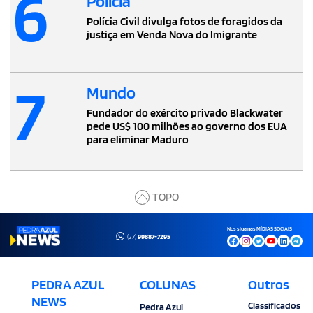
6
Polícia
Polícia Civil divulga fotos de foragidos da
justiça em Venda Nova do Imigrante
7
Mundo
Fundador do exército privado Blackwater
pede US$ 100 milhões ao governo dos EUA
para eliminar Maduro
TOPO
Nos siga nas MÍDIAS SOCIAIS
(27)
99887-7295
PEDRA AZUL
COLUNAS
Outros
NEWS
Classificados
Pedra Azul