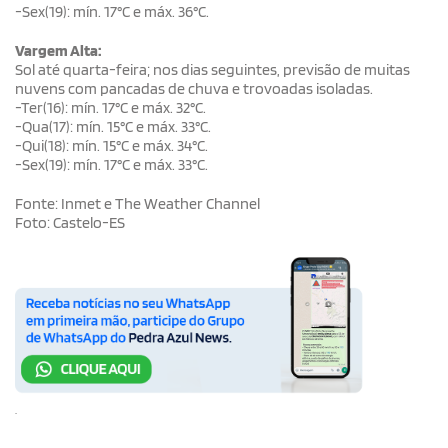
-Sex(19): mín. 17°C e máx. 36°C.
Vargem Alta:
Sol até quarta-feira; nos dias seguintes, previsão de muitas
nuvens com pancadas de chuva e trovoadas isoladas.
-Ter(16): mín. 17°C e máx. 32°C.
-Qua(17): mín. 15°C e máx. 33°C.
-Qui(18): mín. 15°C e máx. 34°C.
-Sex(19): mín. 17°C e máx. 33°C.
Fonte: Inmet e The Weather Channel
Foto: Castelo-ES
.