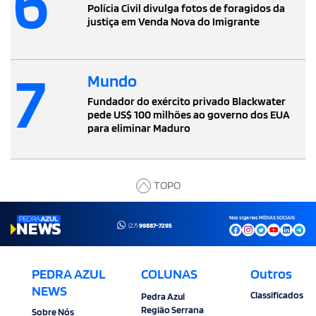
6
Polícia Civil divulga fotos de foragidos da
justiça em Venda Nova do Imigrante
7
Mundo
Fundador do exército privado Blackwater
pede US$ 100 milhões ao governo dos EUA
para eliminar Maduro
TOPO
Nos siga nas MÍDIAS SOCIAIS
(27)
99887-7295
PEDRA AZUL
COLUNAS
Outros
NEWS
Classificados
Pedra Azul
Região Serrana
Sobre Nós