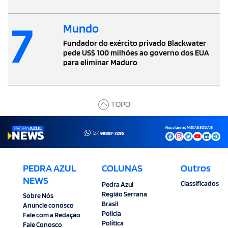
7
Mundo
Fundador do exército privado Blackwater
pede US$ 100 milhões ao governo dos EUA
para eliminar Maduro
TOPO
Nos siga nas MÍDIAS SOCIAIS
(27)
99887-7295
PEDRA AZUL
COLUNAS
Outros
NEWS
Classificados
Pedra Azul
Região Serrana
Sobre Nós
Brasil
Anuncie conosco
Polícia
Fale com a Redação
Política
Fale Conosco