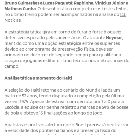
Bruno Guimarães e Lucas Paquetá; Raphinha, Vinícius Júnior e
Matheus Cunha
. O desenho tático completo e os testes feitos
no último treino podem ser acompanhados na análise do
ICL
Notícias
.
A estratégia tática gira em torno de furar o forte bloqueio
defensivo esperado pelos adversários. O atacante
Neymar
,
mantido como uma opção estratégica entre os suplentes
devido ao cronograma de preservação física, deve ser
acionado no decorrer do segundo tempo para qualificar a
criação de jogadas e ditar o ritmo técnico nos metros finais do
campo.
Análise tática e momento do Haiti
A seleção do Haiti retorna ao cenário do Mundial após um
hiato de 52 anos, tendo disputado a competição pela última
vez em 1974. Apesar de estrear com derrota por 1 a 0 para a
Escócia, a equipe caribenha registrou marcas de 54% de posse
de bola e obteve 15 finalizações ao longo do jogo.
Analistas esportivos alertam que o Brasil precisará neutralizar
a velocidade dos pontas haitianos e a presença física do