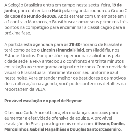
A Seleção Brasileira entra em campo nesta sexta-feira,
19 de
junho
, para enfrentar o
Haiti
pela segunda rodada do Grupo C
da
Copa do Mundo de 2026
. Após estrear com um empate em 1
a 1 contra o Marrocos, o Brasil busca somar seus primeiros três
pontos na competição para encaminhar a classificação para a
próxima fase.
A partida está agendada para as
21h30
(horário de Brasília) e
terá como palco o
Lincoln Financial Field
, em Filadélfia, nos
Estados Unidos. Por questões operacionais solicitadas pela
cidade sede, a FIFA antecipou o confronto em trinta minutos
em relação ao cronograma original do torneio. Como novidade
visual, o Brasil atuará inteiramente com seu uniforme azul
nesta noite. Para entender melhor os bastidores e os motivos
dessa alteração na agenda, você pode conferir os detalhes na
reportagem da
VEJA
.
Provável escalação e o papel de Neymar
O técnico Carlo Ancelotti projeta mudanças pontuais para
aumentar a efetividade ofensiva da equipe. A provável
escalação do Brasil para logo mais conta com:
Alisson; Danilo,
Marquinhos, Gabriel Magalhães e Douglas Santos; Casemiro,