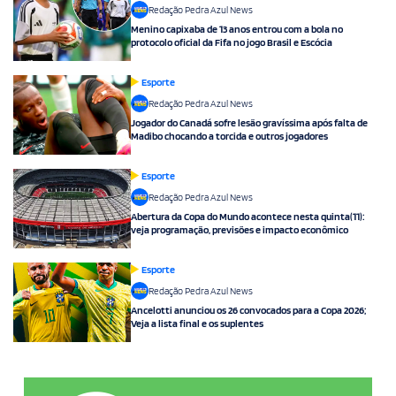
Redação Pedra Azul News
Menino capixaba de 13 anos entrou com a bola no
protocolo oficial da Fifa no jogo Brasil e Escócia
Esporte
Redação Pedra Azul News
Jogador do Canadá sofre lesão gravíssima após falta de
Madibo chocando a torcida e outros jogadores
Esporte
Redação Pedra Azul News
Abertura da Copa do Mundo acontece nesta quinta(11):
veja programação, previsões e impacto econômico
Esporte
Redação Pedra Azul News
Ancelotti anunciou os 26 convocados para a Copa 2026;
Veja a lista final e os suplentes