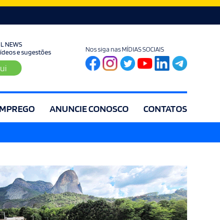
UL NEWS
Nos siga nas MÍDIAS SOCIAIS
 vídeos e sugestões
ui
MPREGO
ANUNCIE CONOSCO
CONTATOS
ia
Editorial
Educação
Eleições
Especial
Espírito Santo
Es