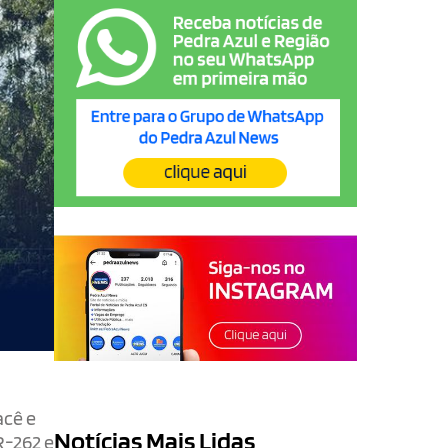
acê e
Notícias Mais Lidas
R-262 e