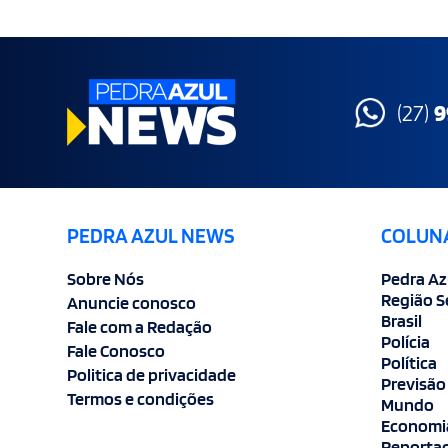
(27)
9
PEDRA AZUL NEWS
COLUN
Sobre Nós
Pedra Az
Região S
Anuncie conosco
Brasil
Fale com a Redação
Polícia
Fale Conosco
Política
Politica de privacidade
Previsão
Termos e condições
Mundo
Economi
Reportag