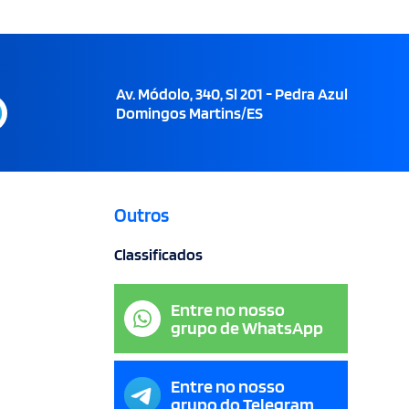
Av. Módolo, 340, Sl 201 - Pedra Azul
Domingos Martins/ES
Outros
Classificados
Entre no nosso
grupo de WhatsApp
Entre no nosso
grupo do Telegram