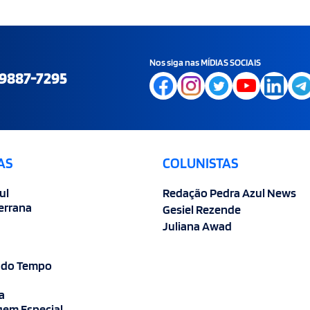
Nos siga nas MÍDIAS SOCIAIS
9887-7295
AS
COLUNISTAS
ul
Redação Pedra Azul News
errana
Gesiel Rezende
Juliana Awad
 do Tempo
a
em Especial