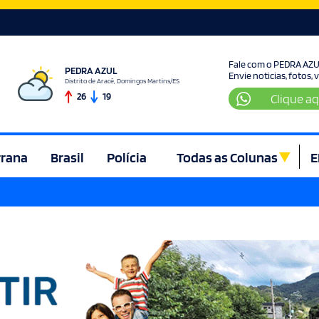
Fale com o PEDRA AZ
PEDRA AZUL
Envie noticias, fotos,
Distrito de Aracê, Domingos Martins/ES
26
19
Clique aq
rrana
Brasil
Polícia
Todas as Colunas
E
ura e Lazer
Denúncia
Direito
Domingos Martins
Econom