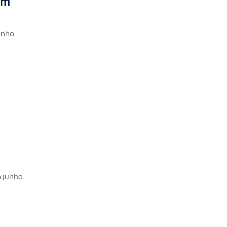
em
unho.
 junho.