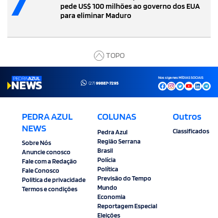
pede US$ 100 milhões ao governo dos EUA
para eliminar Maduro
TOPO
Nos siga nas MÍDIAS SOCIAIS
(27)
99887-7295
PEDRA AZUL
COLUNAS
Outros
NEWS
Classificados
Pedra Azul
Região Serrana
Sobre Nós
Brasil
Anuncie conosco
Polícia
Fale com a Redação
Política
Fale Conosco
Previsão do Tempo
Politica de privacidade
Mundo
Termos e condições
Economia
Reportagem Especial
Eleições