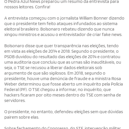
O Pedra Azul News preparou um resumo da entrevista para
nossos leitores. Confira!
A entrevista começou com o jornalista William Bonner dizendo
que o presidente tem feito ataques infundados ao sistema
eleitoral brasileiro. Bolsonaro rebateu dizendo que nunca
xingou ministros e acusou o entrevistador de criar fake news.
Bolsonaro disse que quer transparência nas eleições, tendo
em vista as eleições de 2014 e 2018. Segundo o presidente, o
PSDB duvidou do resultado das eleições de 2014 e contratou
uma auditoria que concluiu que as urnas são inauditáveis, ou
seja, o TSE se recusou a liberar dados eleitorais sob
argumento de que são sigilosos. Em 2018, segundo o
presidente, houve uma denúncia de fraude e a ministra Rosa
Weber determinou que fosse aberto um inquérito pela Polícia
Federal (PF). O TSE chegou a informar, no inquérito, que
hackers ficaram por oito meses dentro do TSE com senha de
servidores.
O presidente, no entanto, defendeu eleições sem que dúvidas
pairem sobre elas.
Sobre fechamento do Congresso, do STF, intervenção militar