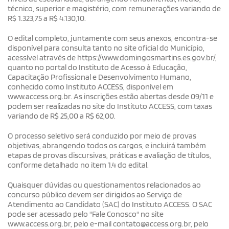
técnico, superior e magistério, com remunerações variando de
R$ 1.323,75 a R$ 4.130,10.
O edital completo, juntamente com seus anexos, encontra-se
disponível para consulta tanto no site oficial do Município,
acessível através de https://www.domingosmartins.es.gov.br/,
quanto no portal do Instituto de Acesso à Educação,
Capacitação Profissional e Desenvolvimento Humano,
conhecido como Instituto ACCESS, disponível em
www.access.org.br. As inscrições estão abertas desde 09/11 e
podem ser realizadas no site do Instituto ACCESS, com taxas
variando de R$ 25,00 a R$ 62,00.
O processo seletivo será conduzido por meio de provas
objetivas, abrangendo todos os cargos, e incluirá também
etapas de provas discursivas, práticas e avaliação de títulos,
conforme detalhado no item 1.4 do edital.
Quaisquer dúvidas ou questionamentos relacionados ao
concurso público devem ser dirigidos ao Serviço de
Atendimento ao Candidato (SAC) do Instituto ACCESS. O SAC
pode ser acessado pelo "Fale Conosco" no site
www.access.org.br, pelo e-mail contato@access.org.br, pelo