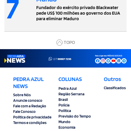
7
Fundador do exército privado Blackwater
pede US$ 100 milhões ao governo dos EUA
para eliminar Maduro
TOPO
Nos siga nas MÍDIAS SOCIAIS
(27)
99887-7295
PEDRA AZUL
COLUNAS
Outros
NEWS
Classificados
Pedra Azul
Região Serrana
Sobre Nós
Brasil
Anuncie conosco
Polícia
Fale com a Redação
Política
Fale Conosco
Previsão do Tempo
Politica de privacidade
Mundo
Termos e condições
Economia