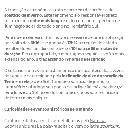
A transição astronômica exata ocorre em decorrência do
solstício de inverno
. Este fenômeno é o responsável direto
por marcar a
noite mais longa
e o dia com menor período de
iluminação solar de todo o ano no Hemisfério Sul.
Para quem planeja o domingo, a previsão é de que o sol nasça
por volta das
6h16
e se ponha às
17h12
na região do estado,
resultando em um dia com apenas
10 horas e 56 minutos de
duração
. Em contrapartida, a madrugada seguinte será a mais
extensa do ano, ultrapassando
13 horas de escuridão
.
O solstício é um evento astronômico que acontece duas vezes
por ano e é determinado pela
inclinação do eixo de rotação da
Terra
em relação ao Sol. Durante o solstício de junho, o
Hemisfério Sul atinge seu ponto de inclinação máxima de
23,5°
para longe do Sol, fazendo com que os raios solares incidam
de forma mais oblíqua.
Curiosidades e eventos históricos pelo mundo
Conforme dados científicos detalhados pela
National
Geographic Brasil
, a palavra solstício vem do latim
solstitium
,