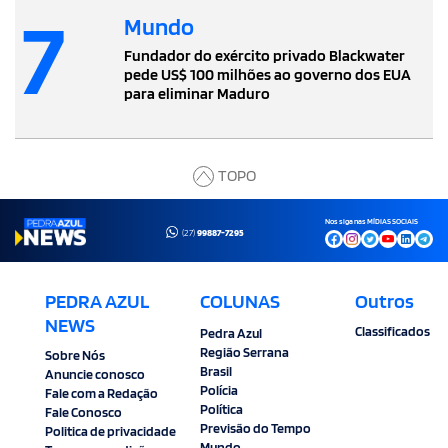
7
Mundo
Fundador do exército privado Blackwater
pede US$ 100 milhões ao governo dos EUA
para eliminar Maduro
TOPO
Nos siga nas MÍDIAS SOCIAIS
(27)
99887-7295
PEDRA AZUL
COLUNAS
Outros
NEWS
Classificados
Pedra Azul
Região Serrana
Sobre Nós
Brasil
Anuncie conosco
Polícia
Fale com a Redação
Política
Fale Conosco
Previsão do Tempo
Politica de privacidade
Mundo