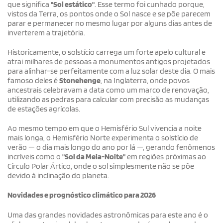
que significa
"Sol estático"
. Esse termo foi cunhado porque,
vistos da Terra, os pontos onde o Sol nasce e se põe parecem
parar e permanecer no mesmo lugar por alguns dias antes de
inverterem a trajetória.
Historicamente, o solstício carrega um forte apelo cultural e
atrai milhares de pessoas a monumentos antigos projetados
para alinhar-se perfeitamente com a luz solar deste dia. O mais
famoso deles é
Stonehenge
, na Inglaterra, onde povos
ancestrais celebravam a data como um marco de renovação,
utilizando as pedras para calcular com precisão as mudanças
de estações agrícolas.
Ao mesmo tempo em que o Hemisfério Sul vivencia a noite
mais longa, o Hemisfério Norte experimenta o solstício de
verão — o dia mais longo do ano por lá —, gerando fenômenos
incríveis como o
"Sol da Meia-Noite"
em regiões próximas ao
Círculo Polar Ártico, onde o sol simplesmente não se põe
devido à inclinação do planeta.
Novidades e prognóstico climático para 2026
Uma das grandes novidades astronômicas para este ano é o