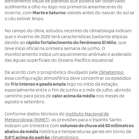
alinhamento visual de planetas que poderá ser observado
sutilmente a olho nu logo nos primeiros amanheceres do
inverno, com
Marte e Saturno
visíveis antes do nascer do sol se
o céu estiver limpo.
No campo do clima, estudos recentes de climatologia indicam
que o inverno de 2026 terá características bastante atípicas
devido ao
rápido fortalecimento do fenômeno El Niño
, que
teve início oficial na primeira semana de junho. O
monitoramento indica um aquecimento anômalo e acelerado
das águas superficiais do Oceano Pacífico equatorial.
De acordo com o prognóstico divulgado pela
Climatempo
,
essa configuração atmosférica deve concentrar os episódios
de
frio intenso e geada ampla
logo no início da estação,
especialmente entre o fim de junho e o mês de julho, abrindo
caminho para picos de
calor acima da média
nos meses de
agosto e setembro.
Conforme dados técnicos do
Instituto Nacional de
Meteorologia (INMET)
, as previsões para o Espírito Santo
indicam um trimestre com
volumes de chuva até 50 milímetros
abaixo da média
histórica e temperaturas gerais em torno de
0,6°C acima do padrão
climatológico.