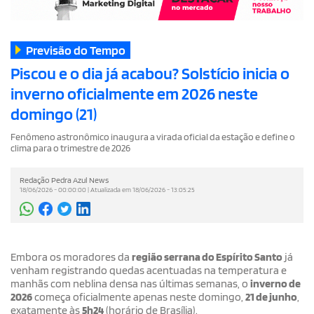
Previsão do Tempo
Piscou e o dia já acabou? Solstício inicia o
inverno oficialmente em 2026 neste
domingo (21)
Fenômeno astronômico inaugura a virada oficial da estação e define o
clima para o trimestre de 2026
Redação Pedra Azul News
18/06/2026 - 00:00:00 | Atualizada em 18/06/2026 - 13:05:25
Embora os moradores da
região serrana do Espírito Santo
já
venham registrando quedas acentuadas na temperatura e
manhãs com neblina densa nas últimas semanas, o
inverno de
2026
começa oficialmente apenas neste domingo,
21 de junho
,
exatamente às
5h24
(horário de Brasília).