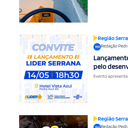
Região Serr
Redação Pedr
Lançamento 
pelo desen
Evento apresenta 
Região Serr
Redação Pedr