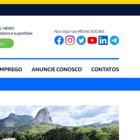
UL NEWS
Nos siga nas MÍDIAS SOCIAIS
 vídeos e sugestões
ui
MPREGO
ANUNCIE CONOSCO
CONTATOS
ia
Editorial
Educação
Eleições
Especial
Espírito Santo
Es