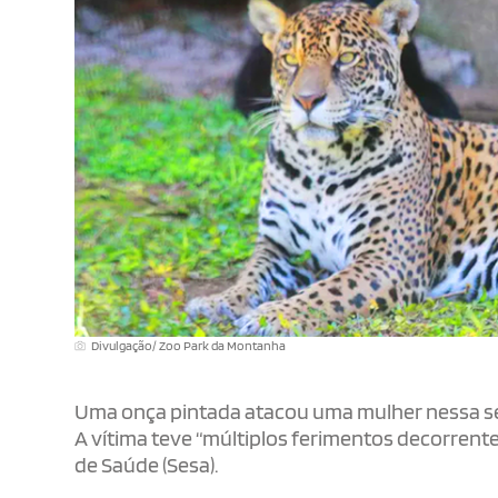
Divulgação/ Zoo Park da Montanha
Uma onça pintada atacou uma mulher nessa sext
A vítima teve “múltiplos ferimentos decorrent
de Saúde (Sesa).