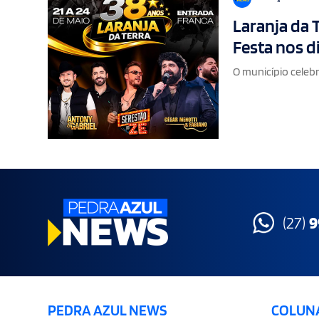
Laranja da T
Festa nos di
O município celebr
(27)
9
PEDRA AZUL NEWS
COLUN