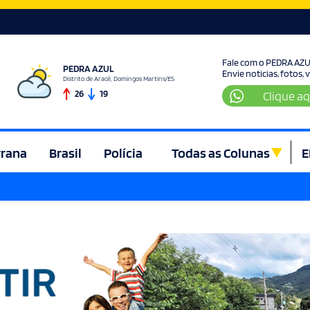
Fale com o PEDRA AZ
PEDRA AZUL
Envie noticias, fotos,
Distrito de Aracê, Domingos Martins/ES
26
19
Clique aq
rrana
Brasil
Polícia
Todas as Colunas
E
ura e Lazer
Denúncia
Direito
Domingos Martins
Econom