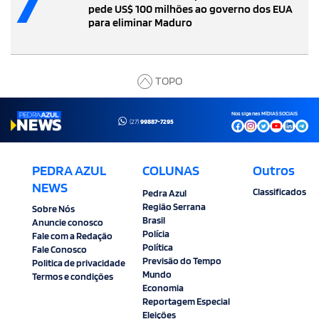
pede US$ 100 milhões ao governo dos EUA
para eliminar Maduro
TOPO
Nos siga nas MÍDIAS SOCIAIS
(27)
99887-7295
PEDRA AZUL
COLUNAS
Outros
NEWS
Classificados
Pedra Azul
Região Serrana
Sobre Nós
Brasil
Anuncie conosco
Polícia
Fale com a Redação
Política
Fale Conosco
Previsão do Tempo
Politica de privacidade
Mundo
Termos e condições
Economia
Reportagem Especial
Eleições