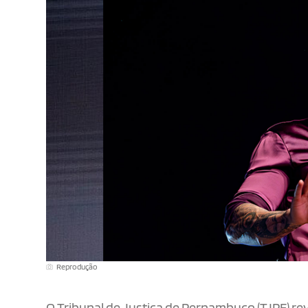
Reprodução
O Tribunal de Justiça de Pernambuco (TJPE) rev