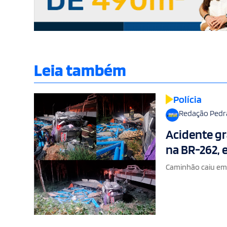
Leia também
Polícia
Redação Pedr
Acidente gr
na BR-262,
Caminhão caiu em r