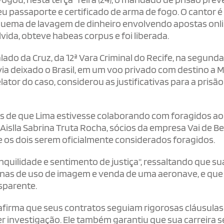
u passaporte e certificado de arma de fogo. O cantor é
quema de lavagem de dinheiro envolvendo apostas onli
ida, obteve habeas corpus e foi liberada.
lado da Cruz, da 12ª Vara Criminal do Recife, na segunda
avia deixado o Brasil, em um voo privado com destino a M
tor do caso, considerou as justificativas para a prisã
s de que Lima estivesse colaborando com foragidos ao 
islla Sabrina Truta Rocha, sócios da empresa Vai de Be
os dois serem oficialmente considerados foragidos.
quilidade e sentimento de justiça", ressaltando que su
enas de uso de imagem e venda de uma aeronave, e que
sparente.
 afirma que seus contratos seguiam rigorosas cláusulas
r investigação. Ele também garantiu que sua carreira 