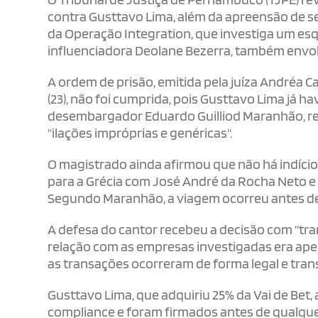
contra Gusttavo Lima, além da apreensão de se
da Operação Integration, que investiga um es
influenciadora Deolane Bezerra, também envolv
A ordem de prisão, emitida pela juíza Andréa Ca
(23), não foi cumprida, pois Gusttavo Lima já h
desembargador Eduardo Guilliod Maranhão, rela
"ilações impróprias e genéricas".
O magistrado ainda afirmou que não há indício
para a Grécia com José André da Rocha Neto e A
Segundo Maranhão, a viagem ocorreu antes de 
A defesa do cantor recebeu a decisão com "tran
relação com as empresas investigadas era ap
as transações ocorreram de forma legal e tran
Gusttavo Lima, que adquiriu 25% da Vai de Bet,
compliance e foram firmados antes de qualque