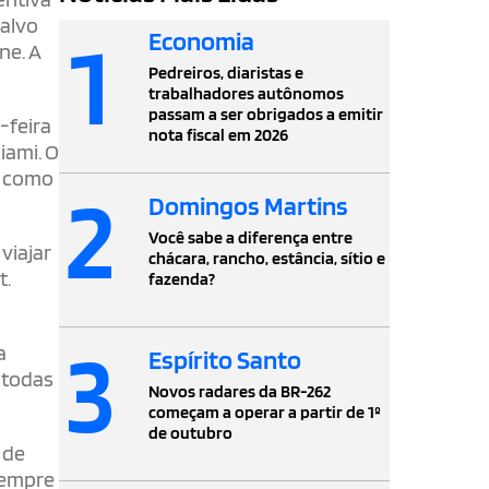
 alvo
1
Economia
ne. A
Pedreiros, diaristas e
trabalhadores autônomos
passam a ser obrigados a emitir
-feira
nota fiscal em 2026
iami. O
o como
2
Domingos Martins
Você sabe a diferença entre
viajar
chácara, rancho, estância, sítio e
t.
fazenda?
3
a
Espírito Santo
 todas
Novos radares da BR-262
começam a operar a partir de 1º
de outubro
 de
sempre