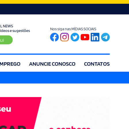
UL NEWS
Nos siga nas MÍDIAS SOCIAIS
 vídeos e sugestões
ui
MPREGO
ANUNCIE CONOSCO
CONTATOS
ia
Editorial
Educação
Eleições
Especial
Espírito Santo
Es