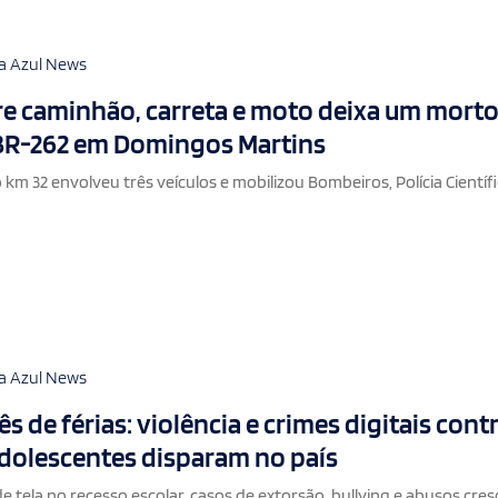
a Azul News
re caminhão, carreta e moto deixa um morto
 BR-262 em Domingos Martins
km 32 envolveu três veículos e mobilizou Bombeiros, Polícia Científi
a Azul News
s de férias: violência e crimes digitais cont
adolescentes disparam no país
 tela no recesso escolar, casos de extorsão, bullying e abusos cre