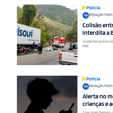
Polícia
Redação Pedr
Colisão ent
interdita a
Acidente grave no 
PRF.
Polícia
Redação Pedr
Alerta no mê
crianças e 
Com mais tempo de