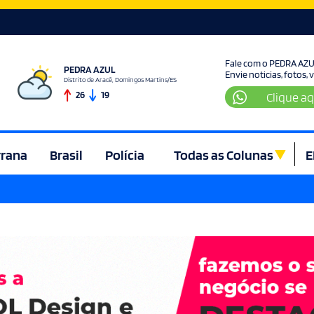
Fale com o PEDRA AZ
PEDRA AZUL
Envie noticias, fotos,
Distrito de Aracê, Domingos Martins/ES
26
19
Clique aq
rrana
Brasil
Polícia
Todas as Colunas
E
ura e Lazer
Denúncia
Direito
Domingos Martins
Econom