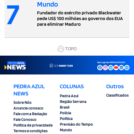
7
Mundo
Fundador do exército privado Blackwater
pede US$ 100 milhões ao governo dos EUA
para eliminar Maduro
TOPO
Nos siga nas MÍDIAS SOCIAIS
(27)
99887-7295
PEDRA AZUL
COLUNAS
Outros
NEWS
Classificados
Pedra Azul
Região Serrana
Sobre Nós
Brasil
Anuncie conosco
Polícia
Fale com a Redação
Política
Fale Conosco
Previsão do Tempo
Politica de privacidade
Mundo
Termos e condições