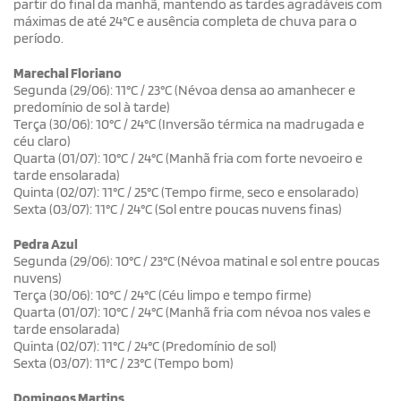
partir do final da manhã, mantendo as tardes agradáveis com
máximas de até 24°C e ausência completa de chuva para o
período.
Marechal Floriano
Segunda (29/06): 11°C / 23°C (Névoa densa ao amanhecer e
predomínio de sol à tarde)
Terça (30/06): 10°C / 24°C (Inversão térmica na madrugada e
céu claro)
Quarta (01/07): 10°C / 24°C (Manhã fria com forte nevoeiro e
tarde ensolarada)
Quinta (02/07): 11°C / 25°C (Tempo firme, seco e ensolarado)
Sexta (03/07): 11°C / 24°C (Sol entre poucas nuvens finas)
Pedra Azul
Segunda (29/06): 10°C / 23°C (Névoa matinal e sol entre poucas
nuvens)
Terça (30/06): 10°C / 24°C (Céu limpo e tempo firme)
Quarta (01/07): 10°C / 24°C (Manhã fria com névoa nos vales e
tarde ensolarada)
Quinta (02/07): 11°C / 24°C (Predomínio de sol)
Sexta (03/07): 11°C / 23°C (Tempo bom)
Domingos Martins