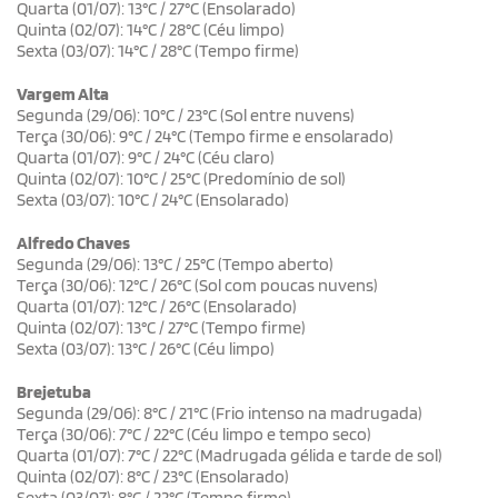
Quarta (01/07): 13°C / 27°C (Ensolarado)
Quinta (02/07): 14°C / 28°C (Céu limpo)
Sexta (03/07): 14°C / 28°C (Tempo firme)
Vargem Alta
Segunda (29/06): 10°C / 23°C (Sol entre nuvens)
Terça (30/06): 9°C / 24°C (Tempo firme e ensolarado)
Quarta (01/07): 9°C / 24°C (Céu claro)
Quinta (02/07): 10°C / 25°C (Predomínio de sol)
Sexta (03/07): 10°C / 24°C (Ensolarado)
Alfredo Chaves
Segunda (29/06): 13°C / 25°C (Tempo aberto)
Terça (30/06): 12°C / 26°C (Sol com poucas nuvens)
Quarta (01/07): 12°C / 26°C (Ensolarado)
Quinta (02/07): 13°C / 27°C (Tempo firme)
Sexta (03/07): 13°C / 26°C (Céu limpo)
Brejetuba
Segunda (29/06): 8°C / 21°C (Frio intenso na madrugada)
Terça (30/06): 7°C / 22°C (Céu limpo e tempo seco)
Quarta (01/07): 7°C / 22°C (Madrugada gélida e tarde de sol)
Quinta (02/07): 8°C / 23°C (Ensolarado)
Sexta (03/07): 8°C / 22°C (Tempo firme)