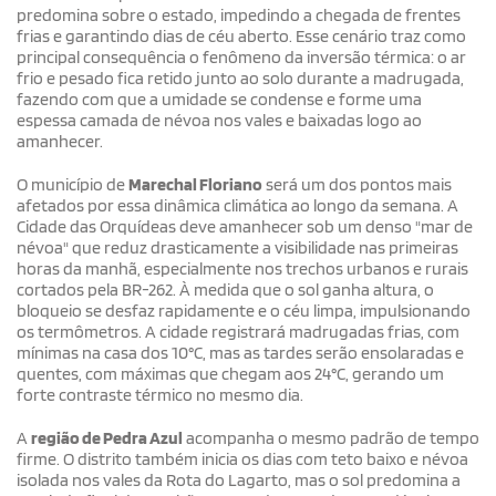
predomina sobre o estado, impedindo a chegada de frentes
frias e garantindo dias de céu aberto. Esse cenário traz como
principal consequência o fenômeno da inversão térmica: o ar
frio e pesado fica retido junto ao solo durante a madrugada,
fazendo com que a umidade se condense e forme uma
espessa camada de névoa nos vales e baixadas logo ao
amanhecer.
O município de
Marechal Floriano
será um dos pontos mais
afetados por essa dinâmica climática ao longo da semana. A
Cidade das Orquídeas deve amanhecer sob um denso "mar de
névoa" que reduz drasticamente a visibilidade nas primeiras
horas da manhã, especialmente nos trechos urbanos e rurais
cortados pela BR-262. À medida que o sol ganha altura, o
bloqueio se desfaz rapidamente e o céu limpa, impulsionando
os termômetros. A cidade registrará madrugadas frias, com
mínimas na casa dos 10°C, mas as tardes serão ensolaradas e
quentes, com máximas que chegam aos 24°C, gerando um
forte contraste térmico no mesmo dia.
A
região de Pedra Azul
acompanha o mesmo padrão de tempo
firme. O distrito também inicia os dias com teto baixo e névoa
isolada nos vales da Rota do Lagarto, mas o sol predomina a